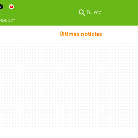
search
Busca
NDE
20º
Últimas notícias