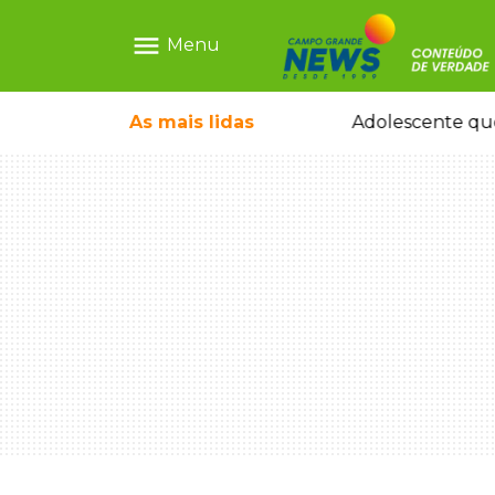
menu
Menu
icleta em caminhão estacionado
As mais
lidas
Adolescente que