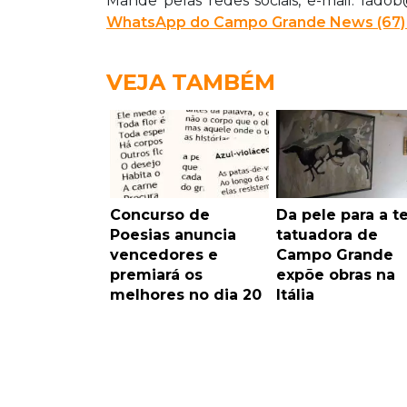
Mande pelas redes sociais, e-mail: lad
WhatsApp do Campo Grande News (67)
VEJA TAMBÉM
Concurso de
Da pele para a te
Poesias anuncia
tatuadora de
vencedores e
Campo Grande
premiará os
expõe obras na
melhores no dia 20
Itália