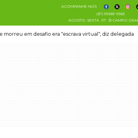
ACOMPANHE-NOS
(67) 99669-9563
AGOSTO, SEXTA
07
CAMPO GRA
 morreu em desafio era "escrava virtual", diz delegada