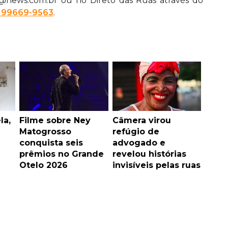
ob@news.com.br ou no Direto das Ruas através do
 99669-9563
.
la,
Filme sobre Ney
Câmera virou
Matogrosso
refúgio de
conquista seis
advogado e
prêmios no Grande
revelou histórias
Otelo 2026
invisíveis pelas ruas