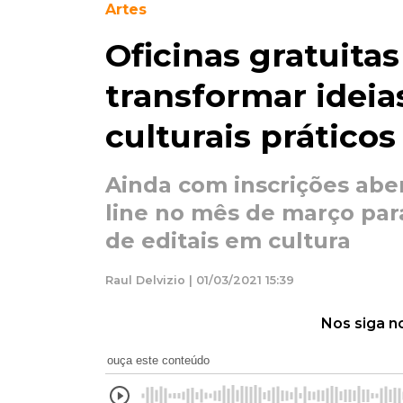
Artes
Oficinas gratuita
transformar ideia
culturais práticos
Ainda com inscrições aber
line no mês de março par
de editais em cultura
Raul Delvizio | 01/03/2021 15:39
Nos siga n
ouça este conteúdo