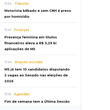
11:54
Trânsito
Motorista bêbado e sem CNH é preso
por homicídio
11:41
Finanças
Presença feminina em títulos
financeiros eleva a R$ 3,29 bi
aplicações de MS
11:34
Disputa acirrada
MS já tem 10 candidatos disputando
2 vagas ao Senado nas eleições de
2026
11:16
Agendão
Fim de semana tem a Última Sessão
de Freud e Festival do Sobá