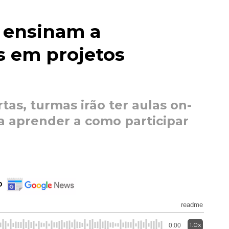
s ensinam a
s em projetos
tas, turmas irão ter aulas on-
a aprender a como participar
o
readme
1.0x
0:00