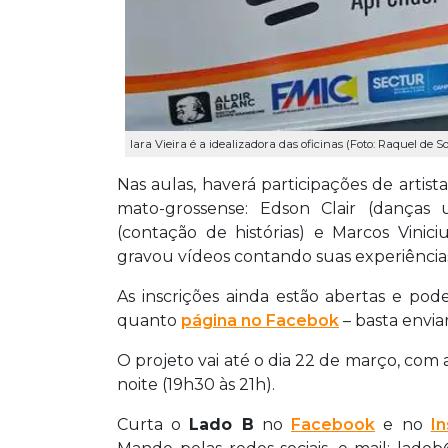
Iara Vieira é a idealizadora das oficinas (Foto: Raquel de S
Nas aulas, haverá participações de artis
mato-grossense: Edson Clair (danças ur
(contação de histórias) e Marcos Vinic
gravou vídeos contando suas experiências
As inscrições ainda estão abertas e pod
quanto
página no Facebok
– basta envi
O projeto vai até o dia 22 de março, com a
noite (19h30 às 21h).
Curta o
Lado B
no
Facebook
e no
I