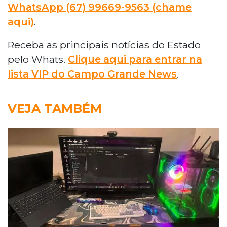
WhatsApp (67) 99669-9563 (chame
aqui)
.
Receba as principais notícias do Estado
pelo Whats.
Clique aqui para entrar na
lista VIP do Campo Grande News
.
VEJA TAMBÉM