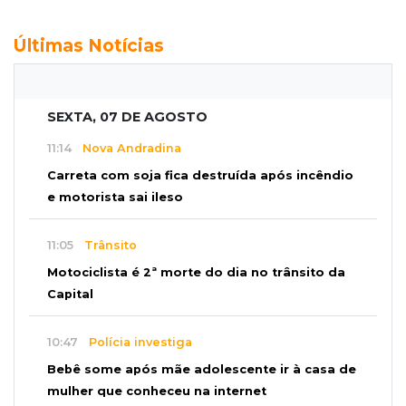
Últimas Notícias
SEXTA, 07 DE AGOSTO
11:14
Nova Andradina
Carreta com soja fica destruída após incêndio
e motorista sai ileso
11:05
Trânsito
Motociclista é 2ª morte do dia no trânsito da
Capital
10:47
Polícia investiga
Bebê some após mãe adolescente ir à casa de
mulher que conheceu na internet