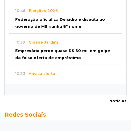
10:46
Eleições 2026
Federação oficializa Delcídio e disputa ao
governo de MS ganha 8º nome
10:39
Cidade Jardim
Empresária perde quase R$ 30 mil em golpe
da falsa oferta de empréstimo
10:23
Anvisa alerta
Uso de testosterona sem indicação pode
causar acne e problemas no coração
+
Notícias
10:18
Comércio exterior
Redes Sociais
Superávit comercial de MS cresce 17,8% com
alta das exportações