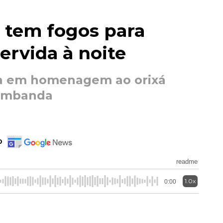
 tem fogos para
servida à noite
a em homenagem ao orixá
 Umbanda
o
readme
1.0x
0:00