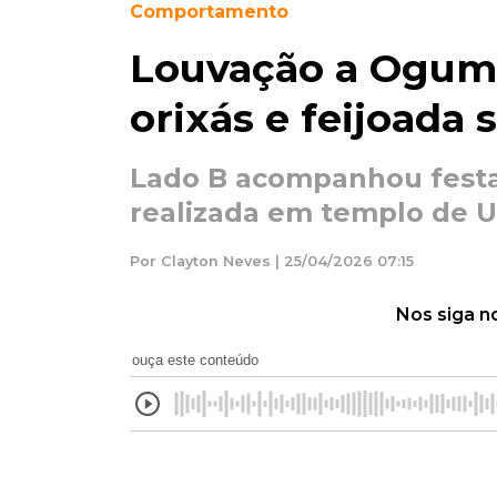
Comportamento
Louvação a Ogum
orixás e feijoada 
Lado B acompanhou fest
realizada em templo de
Por Clayton Neves | 25/04/2026 07:15
Nos siga n
ouça este conteúdo