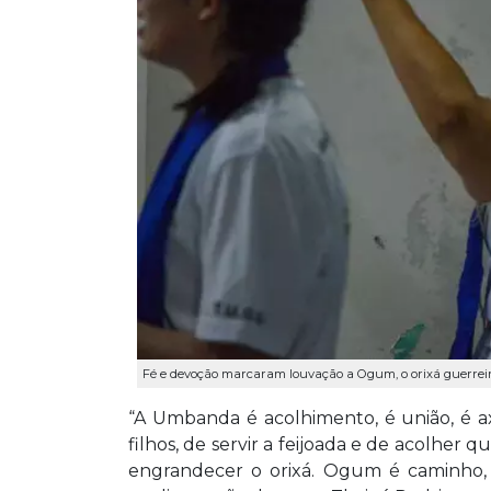
Fé e devoção marcaram louvação a Ogum, o orixá guerreiro
“A Umbanda é acolhimento, é união, é ax
filhos, de servir a feijoada e de acolher
engrandecer o orixá. Ogum é caminho, 