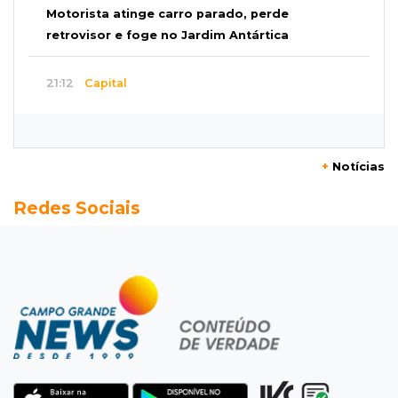
Motorista atinge carro parado, perde
retrovisor e foge no Jardim Antártica
21:12
Capital
Mãe faz apelo por bebê desaparecida: “Sinto
que ela está por perto”
+
Notícias
20:53
Futebol
Redes Sociais
Ventania adia Botafogo x Fluminense pelo
Brasileirão Feminino
20:34
Sorte
Veja as dezenas de hoje na Dupla Sena,
Lotomania, Quina e mais
20:15
Pedro Juan Caballero
Fiscalização apreende remédios de farmácia