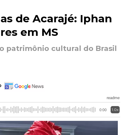
nas de Acarajé: Iphan
eres em MS
 patrimônio cultural do Brasil
o
readme
1.0x
0:00