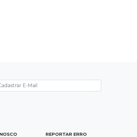
exportações
13:13
Balança comercial
Exportações de Campo Grande
batem recorde, o maior superávit em
29 anos
13:06
Adolescente apreendido
Menino de 11 anos queimado pode
precisar de hemodiálise; "só os pés
escaparam"
12:57
17 votos
Câmara derruba veto e garante
consulta simplificada a salários de
servidores
ONOSCO
REPORTAR ERRO