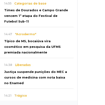
14:55
Categorias de base
Times de Dourados e Campo Grande
vencem 1ª etapa do Festival de
Futebol Sub-11
14:47
"Acrodermo"
Típico de MS, bocaiúva vira
cosmético em pesquisa da UFMS
premiada nacionalmente
14:38
Liberadas
Justiça suspende punições do MEC a
cursos de medicina com nota baixa
no Enamed
14:21
Trágico
PF indicia 16 por queda de avião da