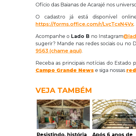
Ofício das Baianas de Acarajé nos universos
O cadastro já está disponível onli
https://forms.office.com/r/LvcTcxN4Vx
.
Acompanhe o
Lado B
no Instagram
@lad
sugerir? Mande nas redes sociais ou no 
9563 (chame aqui)
.
Receba as principais notícias do Estado
Campo Grande News
e siga nossas
red
VEJA TAMBÉM
Resistindo, história
Após 6 anos de