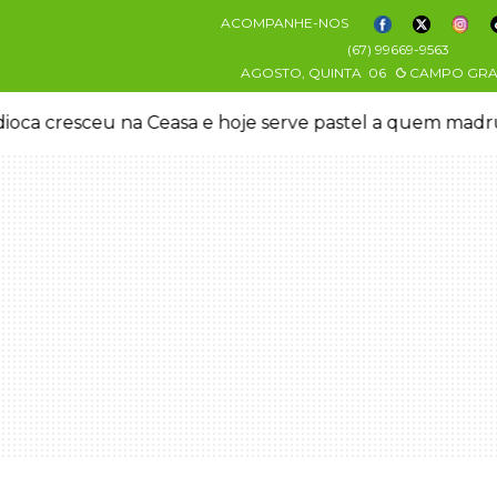
ACOMPANHE-NOS
(67) 99669-9563
AGOSTO, QUINTA
06
CAMPO GR
oca cresceu na Ceasa e hoje serve pastel a quem mad