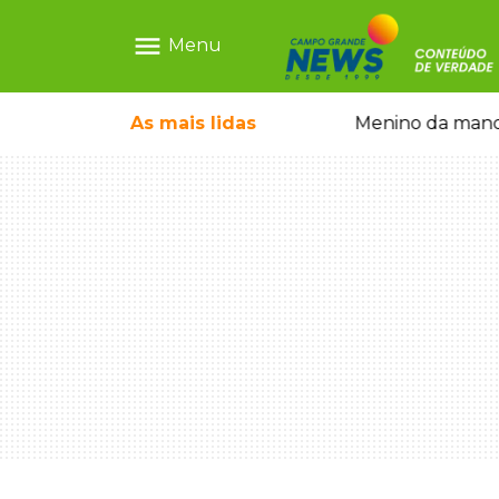
menu
Menu
ntre crianças brasileiras
As mais
lidas
Menino da mandi