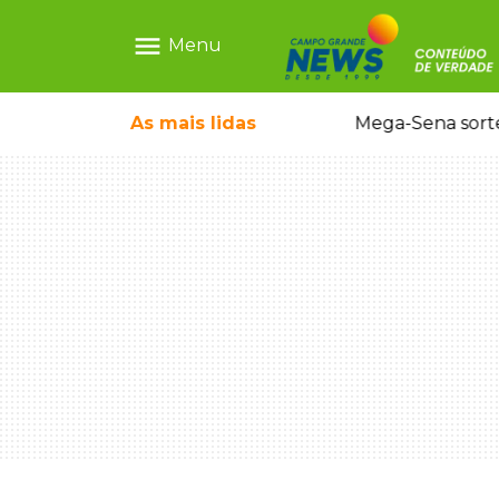
menu
Menu
o em sequestro de bebê na Capital
As mais
lidas
Mega-Sena sort