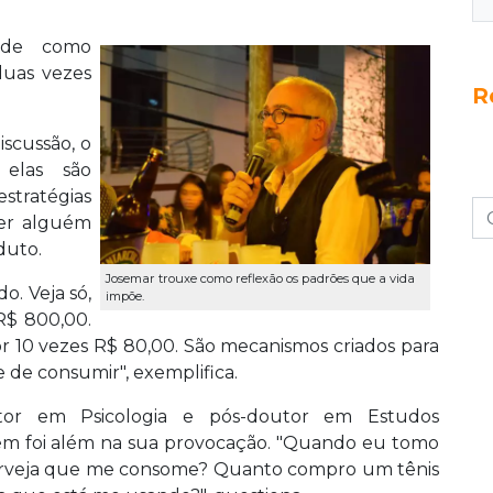
s de como
duas vezes
R
iscussão, o
 elas são
stratégias
cer alguém
duto.
Josemar trouxe como reflexão os padrões que a vida
o. Veja só,
impõe.
R$ 800,00.
r 10 vezes R$ 80,00. São mecanismos criados para
e de consumir", exemplifica.
utor em Psicologia e pós-doutor em Estudos
ém foi além na sua provocação. "Quando eu tomo
cerveja que me consome? Quanto compro um tênis