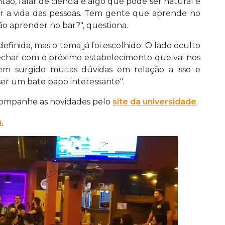
tão, falar de ciência é algo que pode ser natural e
mar a vida das pessoas. Tem gente que aprende no
ão aprender no bar?", questiona.
finida, mas o tema já foi escolhido: O lado oculto
fechar com o próximo estabelecimento que vai nos
tem surgido muitas dúvidas em relação a isso e
ser um bate papo interessante".
acompanhe as novidades pelo
site da universidade
.
.