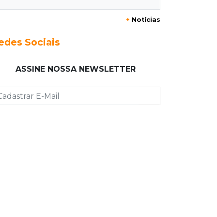
20:29
Pedro Gomes
+
Notícias
Jovem morre baleado e suspeita
envolve disputa entre facções rivais
edes Sociais
20:01
Futebol feminino
ASSINE NOSSA NEWSLETTER
Pantanal treina em Goiânia antes de
jogo que vale acesso inédito à Série
A2
19:44
Campeonato Brasileiro
Remo busca empate com Atlético-MG
e segue na zona de rebaixamento
19:27
Caso Ayla
Defesa diz que preso suspeito de
sequestro só emprestou casa a
conhecido