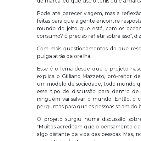
de marca, eu que uso o tênis ou é a marc
Pode até parecer viagem, mas a reflexã
feitas para que a gente encontre respost
mundo do jeito que está, com os oceano
consumo? É preciso refletir sobre isso", di
Com mais questionamentos do que respos
pulga atrás da orelha.
Esse é o lema desde que o projeto nas
explica o Gilliano Mazzeto, pró-reitor d
um modelo de sociedade, todo mundo qu
esse tipo de discussão para dentro d
ninguém vai salvar o mundo. Então, o 
perguntas para que as pessoas saiam do b
O projeto surgiu numa discussão sobre
"Muitos acreditam que o pensamento cient
algo distante da vida das pessoas. Mas,