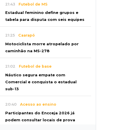
21:43
Futebol de MS
Estadual feminino define grupos e
tabela para disputa com seis equipes
21:25
Caarapó
Motociclista morre atropelado por
caminhão na MS-278
21:02
Futebol de base
Náutico segura empate com
Comercial e conquista o estadual
sub-13
20:40
Acesso ao ensino
Participantes do Encceja 2026 já
podem consultar locais de prova