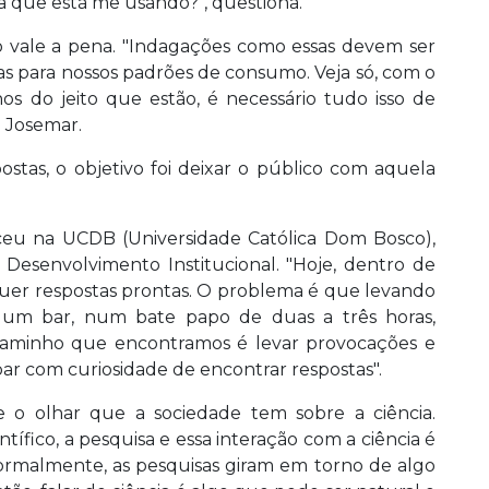
a que está me usando?", questiona.
o vale a pena. "Indagações como essas devem ser
as para nossos padrões de consumo. Veja só, com o
s do jeito que estão, é necessário tudo isso de
z Josemar.
tas, o objetivo foi deixar o público com aquela
ceu na UCDB (Universidade Católica Dom Bosco),
e Desenvolvimento Institucional. "Hoje, dentro de
er respostas prontas. O problema é que levando
e um bar, num bate papo de duas a três horas,
caminho que encontramos é levar provocações e
ar com curiosidade de encontrar respostas".
 o olhar que a sociedade tem sobre a ciência.
ífico, a pesquisa e essa interação com a ciência é
 normalmente, as pesquisas giram em torno de algo