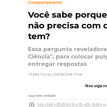
Comportamento
Você sabe porque
não precisa com 
tem?
Essa pergunta reveladora
Ciência", para colocar pul
entregar respostas
Thailla Torres | 25/08/2018 07:45
Nos siga n
ouça este conteúdo