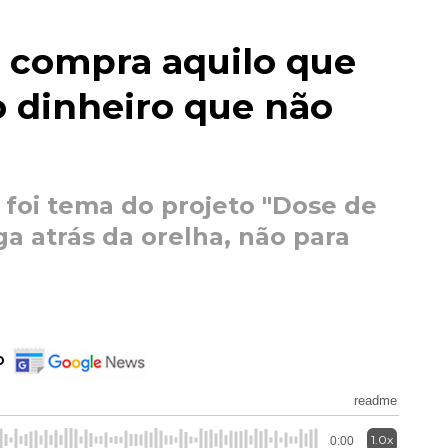
 compra aquilo que
o dinheiro que não
 foi tema do projeto "Dose de
ga atrás da orelha, não para
o
readme
1.0x
0:00