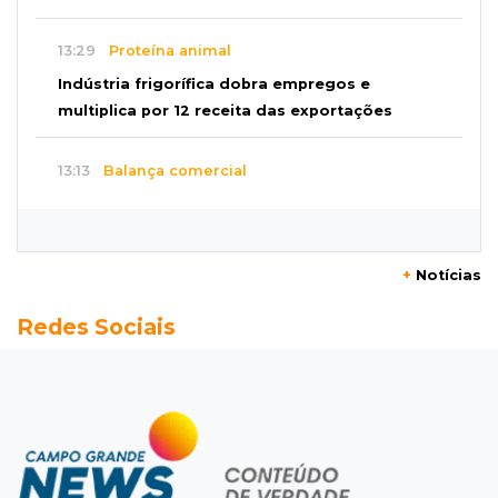
13:29
Proteína animal
Indústria frigorífica dobra empregos e
multiplica por 12 receita das exportações
13:13
Balança comercial
Exportações de Campo Grande batem
recorde, o maior superávit em 29 anos
+
Notícias
13:06
Adolescente apreendido
Redes Sociais
Menino de 11 anos queimado pode precisar de
hemodiálise; "só os pés escaparam"
12:57
17 votos
Câmara derruba veto e garante consulta
simplificada a salários de servidores