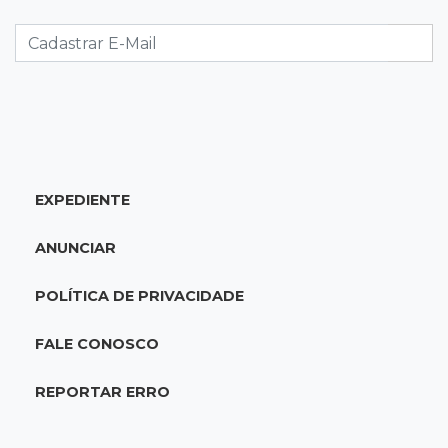
Ventania adia Botafogo x Fluminense pelo
Brasileirão Feminino
20:34
Sorte
Veja as dezenas de hoje na Dupla Sena,
Lotomania, Quina e mais
EXPEDIENTE
20:15
Pedro Juan Caballero
Fiscalização apreende remédios de farmácia
ANUNCIAR
ligada a laboratório ilegal
POLÍTICA DE PRIVACIDADE
19:56
São Gabriel do Oeste
Suspeitos de ocupar avião interceptado pela
FALE CONOSCO
FAB morrem em confronto
REPORTAR ERRO
19:37
Cotação
Dólar comercial cai 0,46% e encerra semana