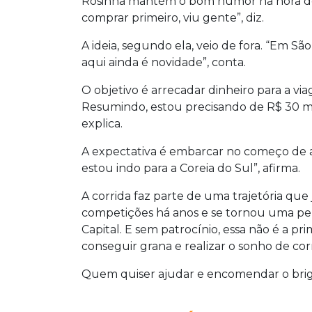
Rosinha mantém o bom humor na hora de v
comprar primeiro, viu gente”, diz.
A ideia, segundo ela, veio de fora. “Em São
aqui ainda é novidade”, conta.
O objetivo é arrecadar dinheiro para a vi
Resumindo, estou precisando de R$ 30 mi
explica.
A expectativa é embarcar no começo de a
estou indo para a Coreia do Sul”, afirma.
A corrida faz parte de uma trajetória que
competições há anos e se tornou uma pe
Capital. E sem patrocínio, essa não é a p
conseguir grana e realizar o sonho de corr
Quem quiser ajudar e encomendar o briga