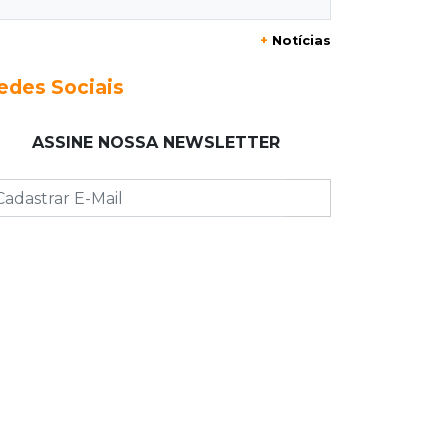
20:25
Sorte
+
Notícias
Veja as dezenas de hoje na Mega-
Sena, Quina, Timemania e mais
edes Sociais
20:06
Balcão de empregos
ASSINE NOSSA NEWSLETTER
Semana termina com 913 vagas de
trabalho abertas em 114 funções
19:47
Festival do Sobá
Em visita à Feira Central, Riedel volta
a prometer apoio para revitalização
19:28
Contravenção penal
STF suspende julgamento que pode
definir futuro do jogo do bicho no
País