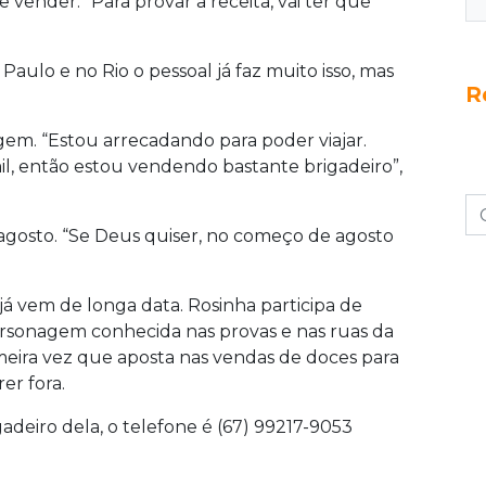
ender. “Para provar a receita, vai ter que
 Paulo e no Rio o pessoal já faz muito isso, mas
R
agem. “Estou arrecadando para poder viajar.
l, então estou vendendo bastante brigadeiro”,
gosto. “Se Deus quiser, no começo de agosto
 já vem de longa data. Rosinha participa de
rsonagem conhecida nas provas e nas ruas da
rimeira vez que aposta nas vendas de doces para
er fora.
deiro dela, o telefone é (67) 99217-9053