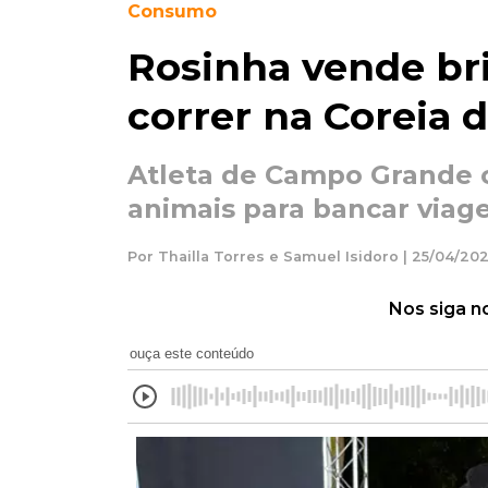
Consumo
Rosinha vende bri
correr na Coreia d
Atleta de Campo Grande c
animais para bancar viag
Por Thailla Torres e Samuel Isidoro | 25/04/20
Nos siga n
ouça este conteúdo