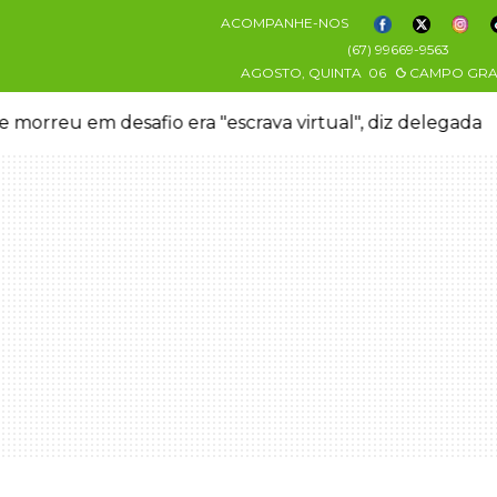
ACOMPANHE-NOS
(67) 99669-9563
AGOSTO, QUINTA
06
CAMPO GR
 morreu em desafio era "escrava virtual", diz delegada