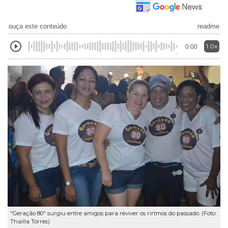
ouça este conteúdo
readme
1.0x
0:00
"Geração 80" surgiu entre amigos para reviver os rirtmos do passado. (Foto:
Thailla Torres)