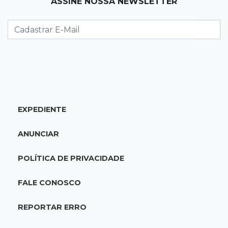
ASSINE NOSSA NEWSLETTER
Mulher que deu garrafada após briga de
trânsito vai ter que pagar R$ 5 mil
16:15
Operação
Prefeitura firma contrato de R$ 25 milhões
para tapa-buracos na Capital
EXPEDIENTE
16:07
Crime em maio
Assassino é preso saindo armado de padaria
ANUNCIAR
no Taveirópolis
POLÍTICA DE PRIVACIDADE
15:53
Feriadão
Justiça suspende expediente por dois dias e
FALE CONOSCO
só volta na próxima quarta
REPORTAR ERRO
15:45
Vídeo