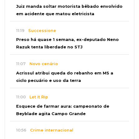
Juiz manda soltar motorista bêbado envolvido
em acidente que matou eletricista
11:19
Successione
Preso há quase 1 semana, ex-deputado Neno
Razuk tenta liberdade no STJ
11:07
Novo cenário
Acrissul atribui queda do rebanho em MS a
ciclo pecuário e uso da terra
11:00
Let it Rip
Esquece de farmar aura: campeonato de
Beyblade agita Campo Grande
10:56
Crime internacional