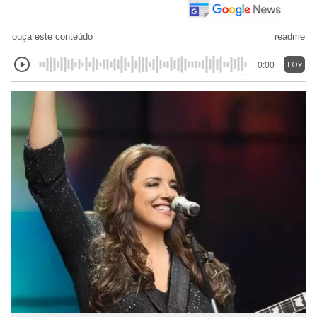
ouça este conteúdo
readme
1.0x
0:00