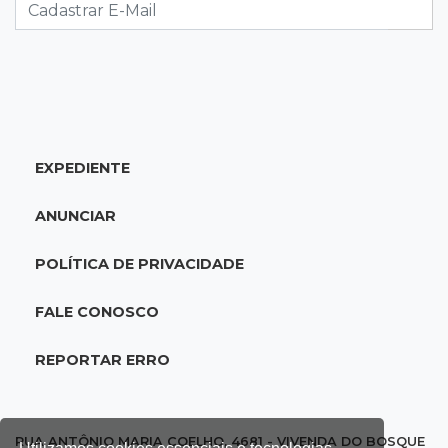
Morte no trânsito e casamento de bisavó são
destaques da semana
10:05
19 viagens num dia
Fraude com cartão “torra” R$ 81 mil em
comida e transporte
EXPEDIENTE
09:53
Resultado da enquete
ANUNCIAR
Punição de agressores de mulheres precisar
ser mais severa para 52% dos leitores
POLÍTICA DE PRIVACIDADE
09:47
Automóvel roubado
FALE CONOSCO
Carro atravessa avenida, destrói garagem e é
abandonado após acidente
REPORTAR ERRO
09:34
3ª morte em 24 horas
Pedestre morre atropelado durante a
RUA ANTÔNIO MARIA COELHO, 4681 - VIVENDA DO BOSQUE