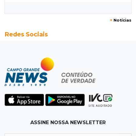
Boliviano morto pelo Bope era figura de alto
escalão do tráfico de cocaína
+
Notícias
10:45
Economia verde
Redes Sociais
MS já tem projetos em mercado de carbono
que pode movimentar R$ 2,36 bilhões
10:33
Licenciamento ambiental
Governador quer que Imasul assuma
licenciamento de rodovias da Rota da
Celulose
10:25
Dourados
Após brilhar na Copa LNF, goleiro do
Juventude AG vai para futsal de Portugal
ASSINE NOSSA NEWSLETTER
10:13
TV News