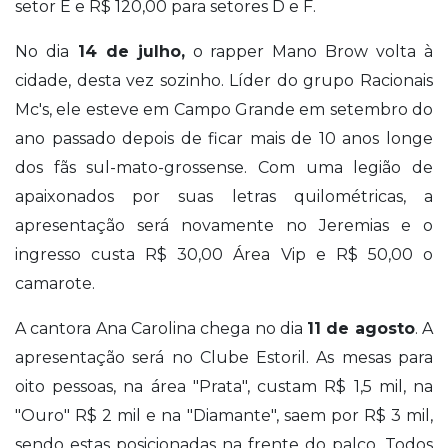
setor E e R$ 120,00 para setores D e F.
No dia
14 de julho,
o rapper Mano Brow volta à
cidade, desta vez sozinho. Líder do grupo Racionais
Mc's, ele esteve em Campo Grande em setembro do
ano passado depois de ficar mais de 10 anos longe
dos fãs sul-mato-grossense. Com uma legião de
apaixonados por suas letras quilométricas, a
apresentação será novamente no Jeremias e o
ingresso custa R$ 30,00 Área Vip e R$ 50,00 o
camarote.
A cantora
Ana Carolina
chega no dia
11 de agosto
. A
apresentação será no Clube
Estoril
.
As mesas para
oito pessoas, na área "Prata", custam R$ 1,5 mil, na
"Ouro" R$ 2 mil e na "Diamante", saem por R$ 3 mil,
sendo estas posicionadas na frente do palco. Todos