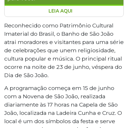
LEIA AQUI
Corumbá divulgou a programação do
Banho de São João 2026, celebração
Reconhecido como Patrimônio Cultural
reconhecida como Patrimônio Cultural
Imaterial do Brasil, o Banho de São João
Imaterial do Brasil, que ocorre de 15 a 24
atrai moradores e visitantes para uma série
de junho. A festa inclui shows de Panda,
de celebrações que unem religiosidade,
Clayton e Romário, concursos de andores
cultura popular e música. O principal ritual
e quadrilhas juninas. O ponto alto ocorre
em 23 de junho, com a descida de
ocorre na noite de 23 de junho, véspera do
festeiros pela Ladeira Cunha e Cruz até o
Dia de São João.
Rio Paraguai para o tradicional banho dos
andores.
A programação começa em 15 de junho
com a Novena de São João, realizada
diariamente às 17 horas na Capela de São
João, localizada na Ladeira Cunha e Cruz. O
local é um dos símbolos da festa e serve