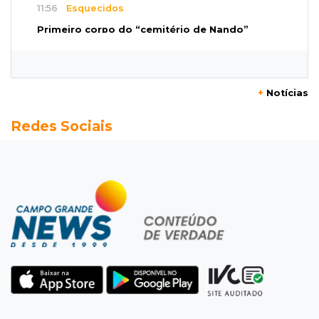
11:56
Esquecidos
Primeiro corpo do “cemitério de Nando”
nunca teve nome
11:48
Nova Alvorada do Sul
+
Notícias
Vereadora é acusada de insinuar em vídeo
Redes Sociais
que prefeito agride mulheres
11:31
Paradeiro incerto
Mãe narra emboscada e diz ter sido amarrada
antes de bebê desaparecer
11:28
Audiência de custódia
Juiz manda soltar motorista bêbado envolvido
em acidente que matou eletricista
11:19
Successione