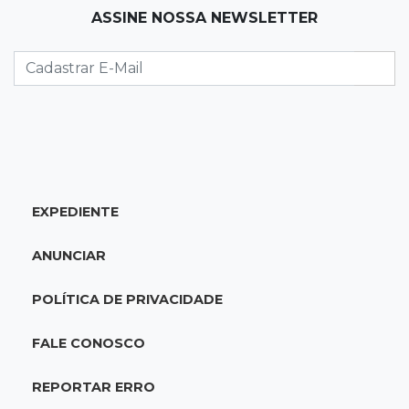
ASSINE NOSSA NEWSLETTER
Preso há quase 1 semana, ex-deputado Neno
Razuk tenta liberdade no STJ
11:07
Novo cenário
Acrissul atribui queda do rebanho em MS a
ciclo pecuário e uso da terra
11:00
Let it Rip
EXPEDIENTE
Esquece de farmar aura: campeonato de
Beyblade agita Campo Grande
ANUNCIAR
10:56
Crime internacional
POLÍTICA DE PRIVACIDADE
Boliviano morto pelo Bope era "figurão" do
tráfico de cocaína
FALE CONOSCO
10:45
Economia verde
REPORTAR ERRO