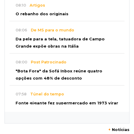
08:10
Artigos
O rebanho dos originais
08:06
De MS para o mundo
Da pele para a tela, tatuadora de Campo
Grande expõe obras na Itália
08:00
Post Patrocinado
"Bota Fora" da Sofá Inbox reúne quatro
opções com 48% de desconto
07:58
Túnel do tempo
Fonte gigante fez supermercado em 1973 virar
passeio campo-grandense
07:49
Copa Pelezinho
+
Notícias