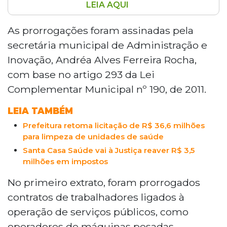
LEIA AQUI
A Prefeitura de Campo Grande prorrogou
contratos temporários de 137 servidores
As prorrogações foram assinadas pela
em áreas operacionais e de atendimento
secretária municipal de Administração e
técnico, sem aumento de despesa com
Inovação, Andréa Alves Ferreira Rocha,
pessoal. São 45 contratos de operadores
com base no artigo 293 da Lei
de máquinas, motoristas escolares e de
Complementar Municipal nº 190, de 2011.
veículos pesados, válidos até junho de
2027, e 92 contratos de psicólogos, até
LEIA TAMBÉM
junho do mesmo ano. A medida foi
publicada no Diogrande e assinada pela
Prefeitura retoma licitação de R$ 36,6 milhões
para limpeza de unidades de saúde
secretária municipal de Administração.
Santa Casa Saúde vai à Justiça reaver R$ 3,5
milhões em impostos
No primeiro extrato, foram prorrogados
contratos de trabalhadores ligados à
operação de serviços públicos, como
operadores de máquinas pesadas,