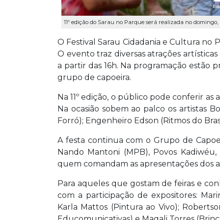
11º edição do Sarau no Parque será realizada no domingo, 
O Festival Sarau Cidadania e Cultura no 
O evento traz diversas atrações artísti
a partir das 16h. Na programação estão p
grupo de capoeira.
Na 11º edição, o público pode conferir a
Na ocasião sobem ao palco os artistas B
Forró); Engenheiro Edson (Ritmos do Bras
A festa continua com o Grupo de Capoei
Nando Mantoni (MPB), Povos Kadiwéu,
quem comandam as apresentações dos art
Para aqueles que gostam de feiras e co
com a participação de expositores: Marin
Karla Mattos (Pintura ao Vivo); Robertson
Educomunicativas) e Magali Torres (Brinc