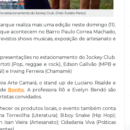
no estacionamento do Jockey Club. (Foto: Evódio Perez)
Parque realiza mais uma edição neste domingo (11).
cas que acontecem no Bairro Paulo Correa Machado,
revistos shows musicais, exposição de artesanato e
s apresentações no estacionamento do Jockey Club.
ortoti (Pop, reggae e rock), Edson Gallvão (MPB e
il) e Irwing Ferreira (Chamamé)
ra Arte Camará, o stand up de Luciano Risalde e
 de
Bonito
. A professora Rô e Evelyn Bendó são
istas convidados.
nhecer os produtos locais, o evento também conta
a Torrecilha (Literatura); B.boy Snake (Hip Hop);
 Isan Vieira (Artesanato); Cidadania Viva (Práticas
antes).