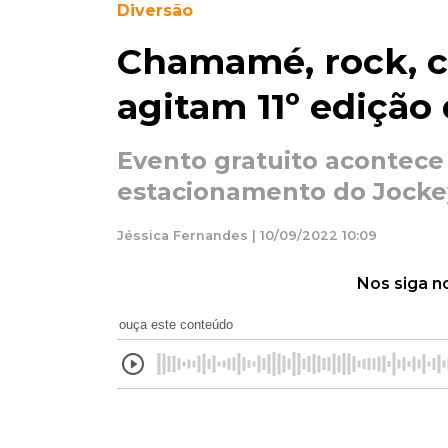
Diversão
Chamamé, rock, c
agitam 11º edição
Evento gratuito acontece
estacionamento do Jockey 
Jéssica Fernandes | 10/09/2022 10:09
Nos siga n
ouça este conteúdo