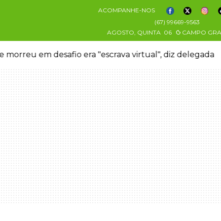
ACOMPANHE-NOS
(67) 99669-9563
AGOSTO, QUINTA
06
CAMPO GR
 morreu em desafio era "escrava virtual", diz delegada