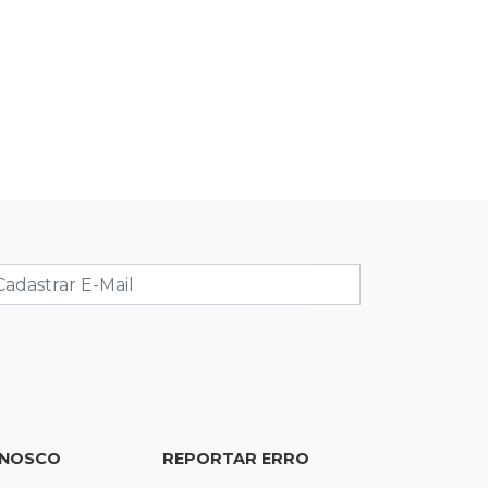
18:44
Cidades
Taxa de homicídios cai na fronteira,
assim como as de estupros e roubos
18:21
Localização
Prefeitura prevê R$ 297 mil para
instalar 2,5 mil placas de ruas da
Capital
18:03
Mais 3,8 mil km
Com empréstimo bilionário, MS
planeja mais que dobrar malha
asfaltada até 2031
ONOSCO
REPORTAR ERRO
17:54
Promessa em ascensão