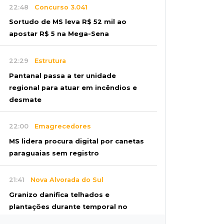
22:48
Concurso 3.041
Sortudo de MS leva R$ 52 mil ao
apostar R$ 5 na Mega-Sena
22:29
Estrutura
Pantanal passa a ter unidade
regional para atuar em incêndios e
desmate
22:00
Emagrecedores
MS lidera procura digital por canetas
paraguaias sem registro
21:41
Nova Alvorada do Sul
Granizo danifica telhados e
plantações durante temporal no
interior