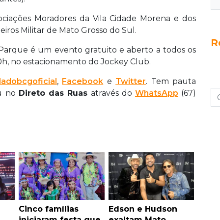
sociações Moradores da Vila Cidade Morena e dos
eiros Militar de Mato Grosso do Sul.
R
 Parque é um evento gratuito e aberto a todos os
20h, no estacionamento do Jockey Club.
adobcgoficial
,
Facebook
e
Twitter
. Tem pauta
ou no
Direto das Ruas
através do
WhatsApp
(67)
Cinco famílias
Edson e Hudson
iniciaram festa que
exaltam Mato