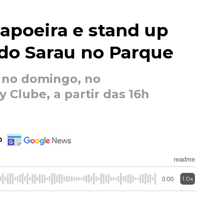
apoeira e stand up
 do Sarau no Parque
 no domingo, no
Clube, a partir das 16h
o
readme
1.0x
0:00