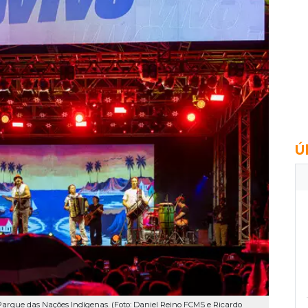
Ú
arque das Nações Indígenas. (Foto: Daniel Reino FCMS e Ricardo