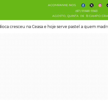
ACOMPANHE-NOS
(67) 99669-9563
AGOSTO, QUINTA
06
CAMPO GR
ve Pix para controlar adolescente antes de induzi-la à 