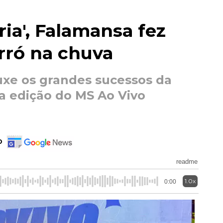
ria', Falamansa fez
rró na chuva
uxe os grandes sucessos da
ma edição do MS Ao Vivo
o
readme
1.0x
0:00