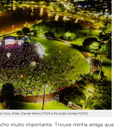
Ao Vivo. (Foto: Daniel Reino FCMS e Ricardo Gomes FCMS)
 acho muito importante. Trouxe minha amiga que