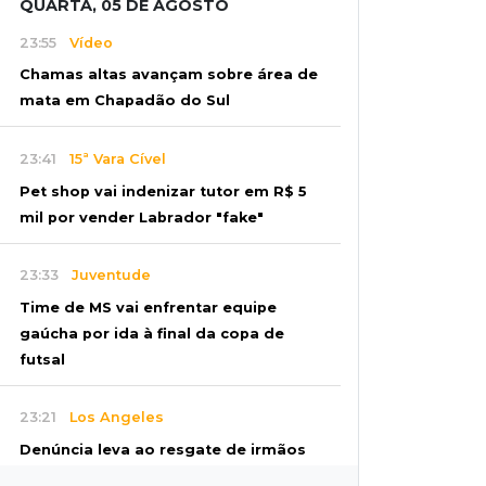
QUARTA, 05 DE AGOSTO
23:55
Vídeo
Chamas altas avançam sobre área de
mata em Chapadão do Sul
23:41
15ª Vara Cível
Pet shop vai indenizar tutor em R$ 5
mil por vender Labrador "fake"
23:33
Juventude
Time de MS vai enfrentar equipe
gaúcha por ida à final da copa de
futsal
23:21
Los Angeles
Denúncia leva ao resgate de irmãos
deixados sozinhos em casa trancada