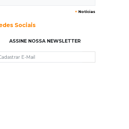
+
Notícias
23:17
Clima
Defesa Civil recomenda atenção em
edes Sociais
MS com formação de ciclone bomba
ASSINE NOSSA NEWSLETTER
23:00
Ideb
Entre escolas com nota divulgada, 3
estaduais lideram o Ensino Médio na
Capital
22:57
Chapadão do Sul
Homem é baleado após apontar
revólver para policiais militares
22:42
Resumão
Palmeiras e Vasco confirmam vagas
nas quartas da Copa do Brasil