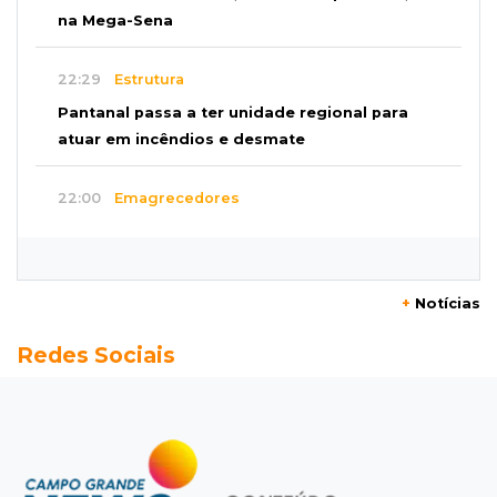
na Mega-Sena
22:29
Estrutura
Pantanal passa a ter unidade regional para
atuar em incêndios e desmate
22:00
Emagrecedores
MS lidera procura digital por canetas
paraguaias sem registro
+
Notícias
21:41
Nova Alvorada do Sul
Redes Sociais
Granizo danifica telhados e plantações
durante temporal no interior
21:22
Agregado
Inter perde para o Corinthians mas avança às
quartas da Copa do Brasil