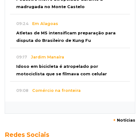
madrugada no Monte Castelo
09:24
Em Alagoas
Atletas de MS intensificam preparação para
disputa do Brasileiro de Kung Fu
09:17
Jardim Manaíra
Idoso em bicicleta é atropelado por
motociclista que se filmava com celular
09:08
Comércio na fronteira
Ponta Porã inicia regularização de boxes
comerciais na linha internacional
+
Notícias
08:57
Neste sábado
Redes Sociais
Chegada de frente fria muda o tempo e