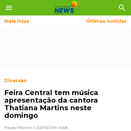
menu
search
Mais
lidas
Últimas notícias
Diversão
Feira Central tem música
apresentação da cantora
Thatiana Martins neste
domingo
Paula Vitorino | 22/10/2011 14:58