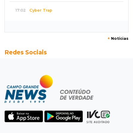
17:02
Cyber Trap
Empresário preso por fraude bancária usava
Discord para vender cartões clonados
+
Notícias
16:54
Eleições 2026
Redes Sociais
Continuidade ou alternância: a oposição
desafia projeto que Azambuja põe à prova
16:52
Eleições 2026
Azambuja e a engenharia de um projeto para
permanecer no poder
16:50
Asfalto novinho
Com máquinas nas ruas, Vila Nogueira e
Aimoré esperam fim do poeirão e lamaçal