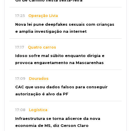
Gil de Camillo nesta sexta-feira
17:25
Operação Lívia
Nova lei pune deepfakes sexuais com crianças
e amplia investigação na internet
17:17
Quatro carros
Idoso sofre mal súbito enquanto dirigia e
provoca engavetamento na Mascarenhas
17:09
Dourados
CAC que usou dados falsos para conseguir
autorização é alvo da PF
17:08
Logística
Infraestrutura se torna alicerce da nova
economia de MS, diz Gerson Claro