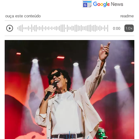
ouça este conteúdo
readme
1.0x
0:00