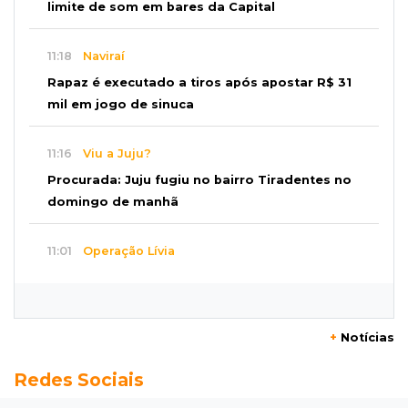
limite de som em bares da Capital
11:18
Naviraí
Rapaz é executado a tiros após apostar R$ 31
mil em jogo de sinuca
11:16
Viu a Juju?
Procurada: Juju fugiu no bairro Tiradentes no
domingo de manhã
11:01
Operação Lívia
Adolescente que morreu em desafio era
"escrava virtual", diz delegada
+
Notícias
10:56
Destruição
Redes Sociais
Incêndio destrói parte de uma das feiras mais
movimentadas da fronteira