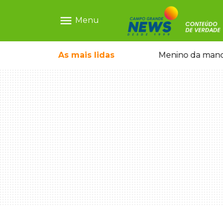
menu
Menu
ntre crianças brasileiras
As mais
lidas
Menino da mandi