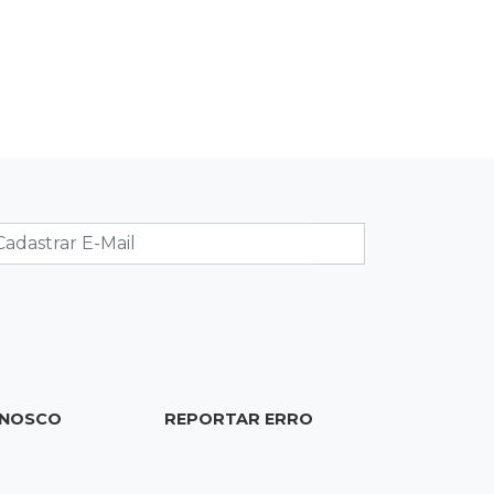
O Brasil está envelhecendo
rapidamente. Estamos preparados?
09:51
Feminicídios
Cinco mulheres são mortas em oito
dias no Estado
09:45
Ideb
Ranking escolar ignora fome e apoio
familiar, afirma secretário de
Educação
09:37
Vídeo
Em dia de alerta, temporal destelha
ONOSCO
REPORTAR ERRO
30 casas em Antônio João