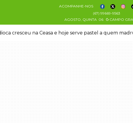
ACOMPANHE-NOS
(67) 99669-9563
AGOSTO, QUINTA
06
CAMPO GR
oca cresceu na Ceasa e hoje serve pastel a quem mad