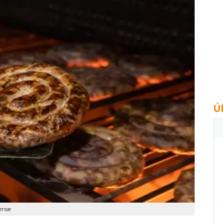
Ú
ense