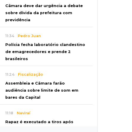
Câmara deve dar urgência a debate
sobre dívida da prefeitura com
previdência
11:34
Pedro Juan
Polícia fecha laboratório clandestino
de emagrecedores e prende 2
brasileiros
11:24
Fiscalização
Assembleia e Câmara farão
audiência sobre limite de som em
bares da Capital
11:18
Naviraí
Rapaz é executado a tiros após
apostar R$ 31 mil em jogo de sinuca