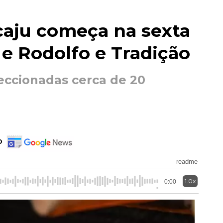
caju começa na sexta
 e Rodolfo e Tradição
feccionadas cerca de 20
o
readme
1.0x
0:00