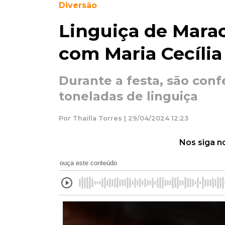
Diversão
Linguiça de Mara
com Maria Cecília
Durante a festa, são con
toneladas de linguiça
Por Thailla Torres | 29/04/2024 12:23
Nos siga n
ouça este conteúdo