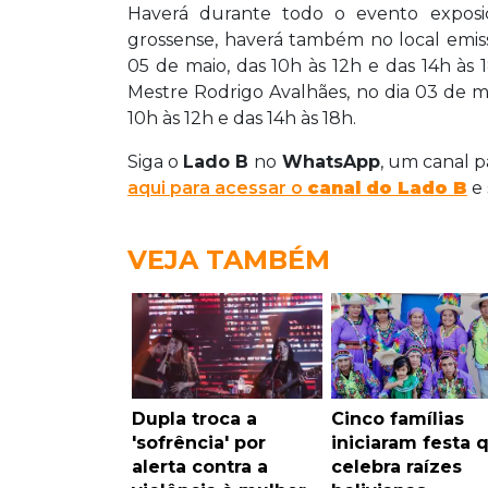
Haverá durante todo o evento exposiç
grossense, haverá também no local emiss
05 de maio, das 10h às 12h e das 14h à
Mestre Rodrigo Avalhães, no dia 03 de ma
10h às 12h e das 14h às 18h.
Siga o
Lado B
no
WhatsApp
, um canal p
aqui para acessar o
canal do Lado B
e 
VEJA TAMBÉM
Dupla troca a
Cinco famílias
'sofrência' por
iniciaram festa 
alerta contra a
celebra raízes