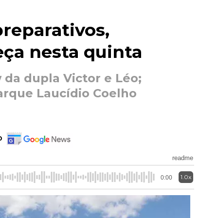
preparativos,
ça nesta quinta
da dupla Victor e Léo;
Parque Laucídio Coelho
o
readme
1.0x
0:00