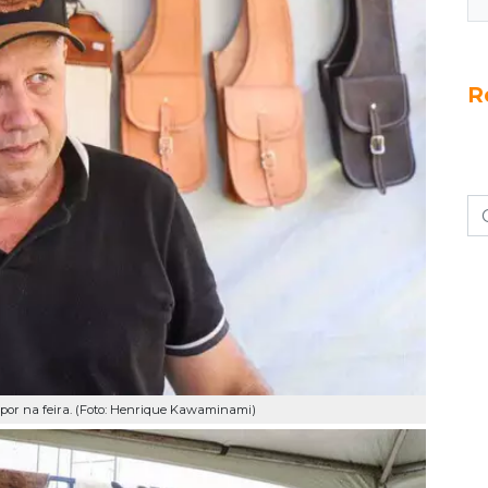
R
por na feira. (Foto: Henrique Kawaminami)