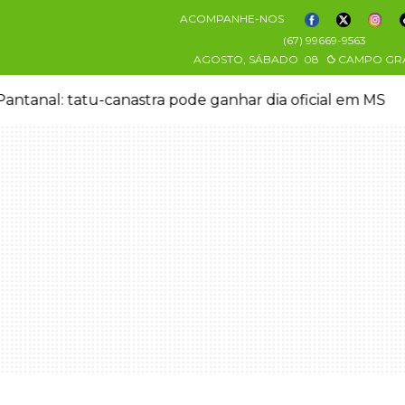
ACOMPANHE-NOS
(67) 99669-9563
AGOSTO, SÁBADO
08
CAMPO GR
mília pede justiça por eletricista morto por motorista 