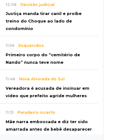
12:08
Decisão judicial
Justiça manda tirar canil e proíbe
treino do Choque ao lado de
condomínio
11:56
Esquecidos
Primeiro corpo do “cemitério de
Nando” nunca teve nome
11:48
Nova Alvorada do Sul
Vereadora é acusada de insinuar em
vídeo que prefeito agride mulheres
11:31
Paradeiro incerto
Mãe narra emboscada e diz ter sido
amarrada antes de bebê desaparecer