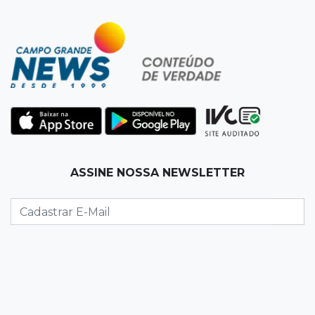
08:10
Artigos
O rebanho dos originais
08:06
De MS para o mundo
Da pele para a tela, tatuadora de Campo
Grande expõe obras na Itália
08:00
Post Patrocinado
ASSINE NOSSA NEWSLETTER
"Bota Fora" da Sofá Inbox reúne quatro
opções com 48% de desconto
07:58
Túnel do tempo
Fonte gigante fez supermercado em 1973 virar
passeio campo-grandense
07:49
Copa Pelezinho