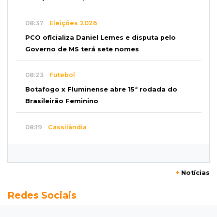
08:37
Eleições 2026
PCO oficializa Daniel Lemes e disputa pelo
Governo de MS terá sete nomes
08:23
Futebol
Botafogo x Fluminense abre 15ª rodada do
Brasileirão Feminino
08:19
Cassilândia
Membro do Comando Vermelho é flagrado
vendendo cocaína dentro de hospital
+
Notícias
08:15
Em Pauta
Redes Sociais
Jagunços, jacobinos e batalha política nas
ruas de Corumbá em 1897