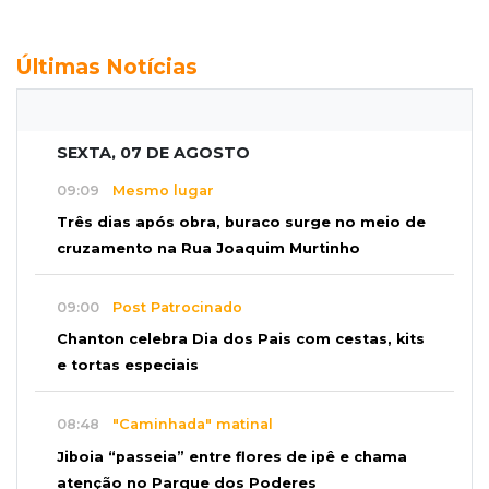
Últimas Notícias
SEXTA, 07 DE AGOSTO
09:09
Mesmo lugar
Três dias após obra, buraco surge no meio de
cruzamento na Rua Joaquim Murtinho
09:00
Post Patrocinado
Chanton celebra Dia dos Pais com cestas, kits
e tortas especiais
08:48
"Caminhada" matinal
Jiboia “passeia” entre flores de ipê e chama
atenção no Parque dos Poderes