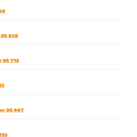
48
 R$ 638
r R$ 775
13
or R$ 667
755