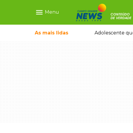
menu
Menu
ecem mercado ilegal de emagrecedores
As mais
lidas
Adolescente que