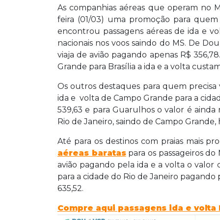
As companhias aéreas que operam no M
feira (01/03) uma promoção para quem 
encontrou passagens aéreas de ida e vo
nacionais nos voos saindo do MS. De Dou
viaja de avião pagando apenas R$ 356,78
Grande para Brasília a ida e a volta cust
Os outros destaques para quem precisa 
ida e volta de Campo Grande para a cid
539,63 e para Guarulhos o valor é ainda 
Rio de Janeiro, saindo de Campo Grande, 
Até para os destinos com praias mais pr
aéreas baratas
para os passageiros do
avião pagando pela ida e a volta o valo
para a cidade do Rio de Janeiro pagando p
635,52.
Compre aqui passagens ida e volta