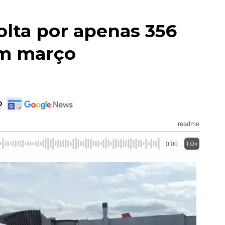
olta por apenas 356
em março
o
readme
1.0x
0:00