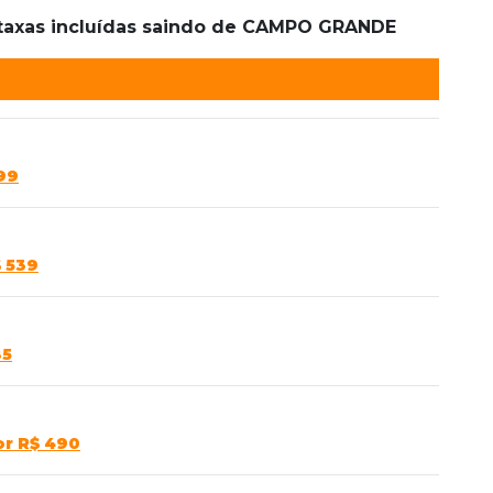
 taxas incluídas saindo de CAMPO GRANDE
99
$ 539
85
or R$ 490