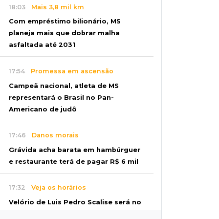
18:03
Mais 3,8 mil km
Com empréstimo bilionário, MS
planeja mais que dobrar malha
asfaltada até 2031
17:54
Promessa em ascensão
Campeã nacional, atleta de MS
representará o Brasil no Pan-
Americano de judô
17:46
Danos morais
Grávida acha barata em hambúrguer
e restaurante terá de pagar R$ 6 mil
17:32
Veja os horários
Velório de Luis Pedro Scalise será no
Rubens Gil de Camillo nesta sexta-