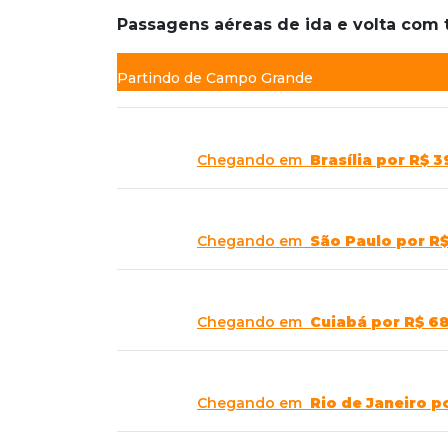
Passagens aéreas de ida e volta com
Partindo de Campo Grande
Chegando em
Brasília
por R$ 3
Chegando em
São Paulo
por R
Chegando em
Cuiabá
por R$ 6
Chegando em
Rio de Janeiro
p