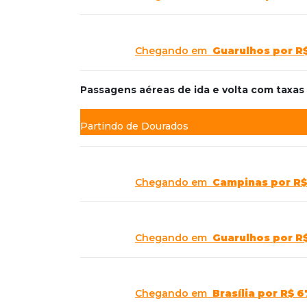
Chegando em
Guarulhos
por R
Passagens aéreas de ida e volta com taxa
Partindo de Dourados
Chegando em
Campinas
por R$
Chegando em
Guarulhos
por R
Chegando em
Brasília
por R$ 6