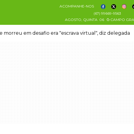
ACOMPANHE-NOS
(67) 99669-9563
AGOSTO, QUINTA
06
CAMPO GR
 morreu em desafio era "escrava virtual", diz delegada