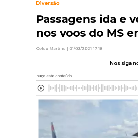
Diversão
Passagens ida e v
nos voos do MS 
Celso Martins | 01/03/2021 17:18
Nos siga n
ouça este conteúdo