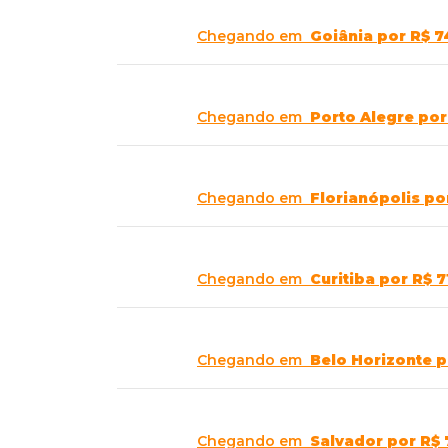
Chegando em
Goiânia
por R$ 7
Chegando em
Porto Alegre
por
Chegando em
Florianópolis
po
Chegando em
Curitiba
por R$ 7
Chegando em
Belo Horizonte
p
Chegando em
Salvador
por R$ 