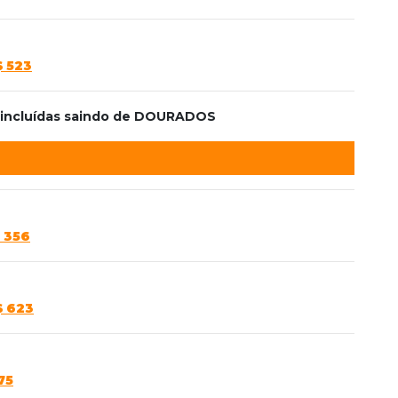
$ 523
s incluídas saindo de DOURADOS
 356
$ 623
75