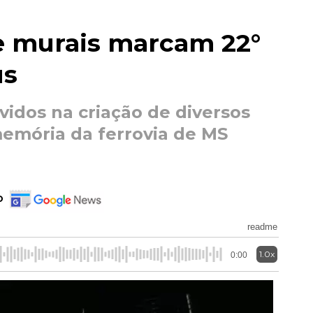
de murais marcam 22°
us
lvidos na criação de diversos
emória da ferrovia de MS
o
readme
1.0x
0:00