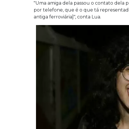
"Uma amiga dela passou o contato dela p
por telefone, que é o que tá representado
antiga ferroviária]", conta Lua.