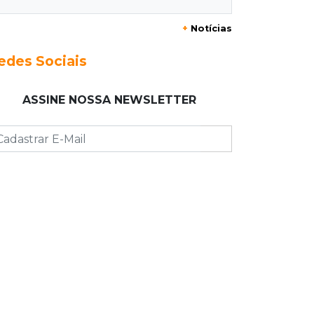
Eduardo e Agenor somam 102 anos
+
Notícias
de trabalho na mesma empresa
edes Sociais
09:19
Regulação
Campo Grande faz primeiros 209
ASSINE NOSSA NEWSLETTER
atendimentos no País com novo
sistema do SUS
09:08
Jardim Noroeste
Quadrilha é presa com drone e
maconha antes de arremesso em
presídio
09:00
Post Patrocinado
Shopping Day coloca Pedro Juan no
circuito dos grandes shoppings