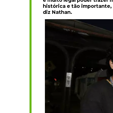
é muito legal poder trazer 
histórica e tão importante,
diz Nathan.