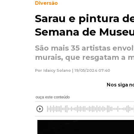
Diversão
Sarau e pintura 
Semana de Muse
São mais 35 artistas envo
murais, que resgatam a m
Por Idaicy Solano | 19/05/2024 07:40
Nos siga n
ouça este conteúdo