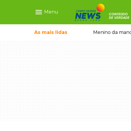
menu
Menu
ãe que não reconhece o filho queimado
As mais
lidas
Menino da mandi