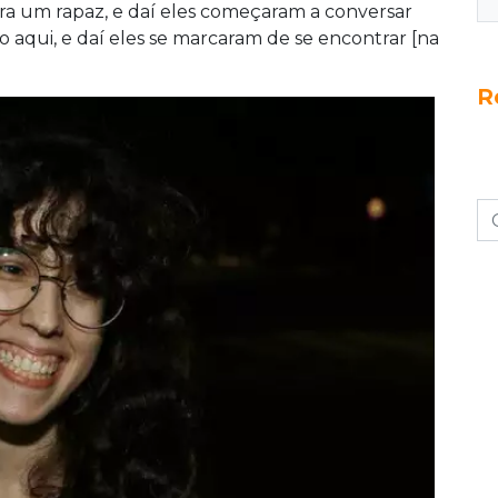
ra um rapaz, e daí eles começaram a conversar
 aqui, e daí eles se marcaram de se encontrar [na
R