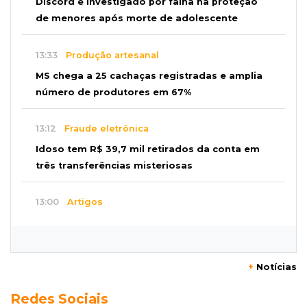
Discord é investigado por falha na proteção
de menores após morte de adolescente
13:33
Produção artesanal
MS chega a 25 cachaças registradas e amplia
número de produtores em 67%
13:12
Fraude eletrônica
Idoso tem R$ 39,7 mil retirados da conta em
três transferências misteriosas
13:00
Artigos
O crescimento descontrolado das big techs
12:55
Ventania
+
Notícias
Árvore cai, bloqueia avenida e deixa comércio
Redes Sociais
sem energia em Campo Grande