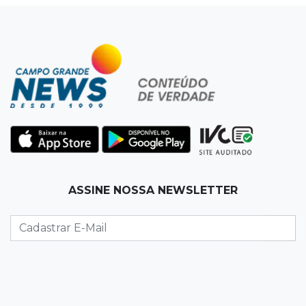
12:34
"Foi mal"
Mulher em situação de rua coloca fogo em
terreno e causa incêndio no Santo Amaro
12:10
Direito
Inteligência Artificial avança na advocacia e
encurta tarefas administrativas
12:08
Decisão judicial
ASSINE NOSSA NEWSLETTER
Justiça manda tirar canil e proíbe treino do
Choque ao lado de condomínio
11:56
Esquecidos
Primeiro corpo do “cemitério de Nando”
nunca teve nome