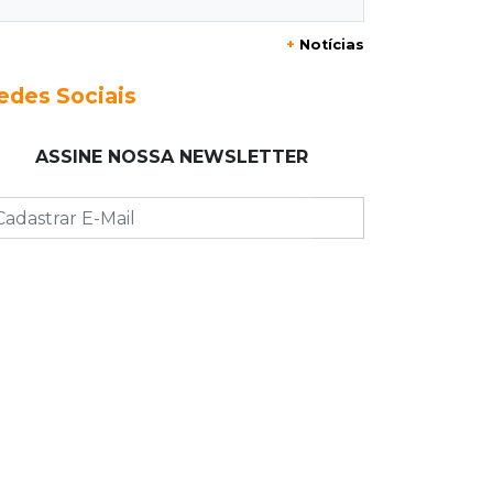
+
Notícias
23:17
Clima
Defesa Civil recomenda atenção em
edes Sociais
MS com formação de ciclone bomba
ASSINE NOSSA NEWSLETTER
23:00
Ideb
Entre escolas com nota divulgada, 3
estaduais lideram o Ensino Médio na
Capital
22:57
Chapadão do Sul
Homem é baleado após apontar
revólver para policiais militares
22:42
Resumão
Palmeiras e Vasco confirmam vagas
nas quartas da Copa do Brasil