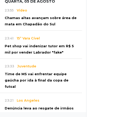
QUARTA, 05 DE AGOSTO
23:55
Vídeo
Chamas altas avançam sobre área de
mata em Chapadão do Sul
23:41
15ª Vara Cível
Pet shop vai indenizar tutor em R$ 5
mil por vender Labrador "fake"
23:33
Juventude
Time de MS vai enfrentar equipe
gaúcha por ida à final da copa de
futsal
23:21
Los Angeles
Denúncia leva ao resgate de irmãos
deixados sozinhos em casa trancada