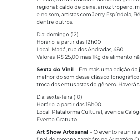
regional: caldo de peixe, arroz tropeiro, 
e no som, artistas com Jerry Espíndola, B
dentre outros.
Dia: domingo (12)
Horário: a partir das 12h00
Local: Madá, rua dos Andradas, 480
Valores: R$ 25,00 mais 1Kg de alimento n
Sexta do Vinil
– Em mais uma edição da já
melhor do som desse clássico fonográfic
troca dos entusiastas do gênero. Haverá 
Dia: sexta-feira (10)
Horário: a partir das 18h00
Local: Plataforma Cultural, avenida Caló
Evento Gratuito
Art Show Artesanal
– O evento reunirá a
final de semana, também no Armazém Cul