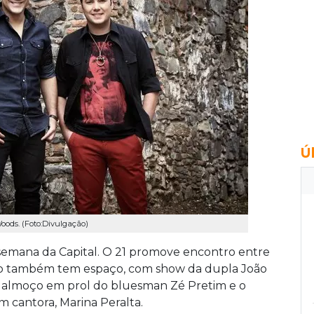
Ú
oods. (Foto:Divulgação)
e semana da Capital. O 21 promove encontro entre
ejo também tem espaço, com show da dupla João
 almoço em prol do bluesman Zé Pretim e o
m cantora, Marina Peralta.