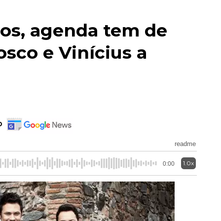
los, agenda tem de
sco e Vinícius a
o
readme
1.0x
0:00