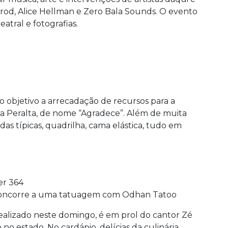
mrod, Alice Hellman e Zero Bala Sounds. O evento
atral e fotografias.
 objetivo a arrecadação de recursos para a
na Peralta, de nome “Agradece”. Além de muita
as típicas, quadrilha, cama elástica, tudo em
er 364
 concorre a uma tatuagem com Odhan Tatoo
ealizado neste domingo, é em prol do cantor Zé
o estado. No cardápio, delícias da culinária