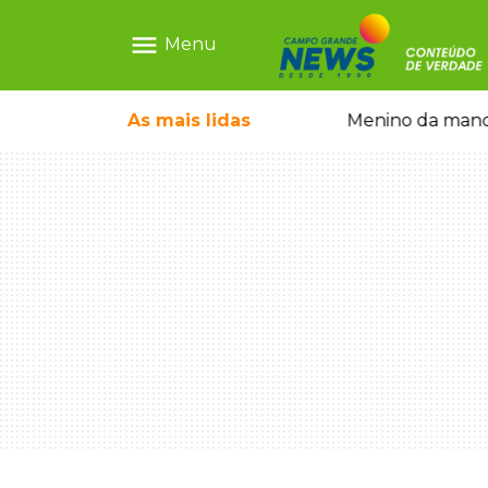
menu
Menu
com show gratuito na Feira Central
As mais
lidas
Menino da mandi