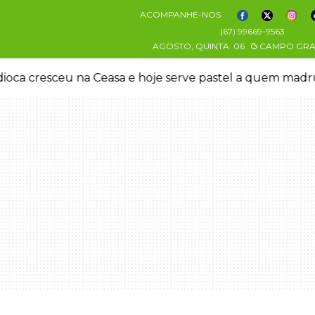
ACOMPANHE-NOS
(67) 99669-9563
AGOSTO, QUINTA
06
CAMPO GR
oca cresceu na Ceasa e hoje serve pastel a quem mad