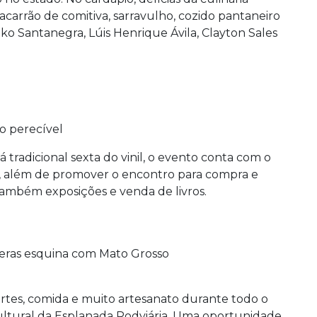
macarrão de comitiva, sarravulho, cozido pantaneiro
éko Santanegra, Lúis Henrique Ávila, Clayton Sales
ão perecível
 tradicional sexta do vinil, o evento conta com o
o, além de promover o encontro para compra e
também exposições e venda de livros.
geras esquina com Mato Grosso
rtes, comida e muito artesanato durante todo o
tural da Esplanada Rodviária. Uma oportunidade