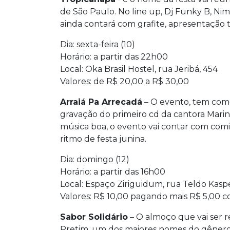
de São Paulo. No line up, Dj Funky B, Ni
ainda contará com grafite, apresentação te
Dia: sexta-feira (10)
Horário: a partir das 22h00
Local: Oka Brasil Hostel, rua Jeribá, 454
Valores: de R$ 20,00 a R$ 30,00
Arraiá Pa Arrecadá
– O evento, tem como
gravação do primeiro cd da cantora Mari
música boa, o evento vai contar com comid
ritmo de festa junina.
Dia: domingo (12)
Horário: a partir das 16h00
Local: Espaço Ziriguidum, rua Teldo Kasp
Valores: R$ 10,00 pagando mais R$ 5,00
Sabor Solidário
– O almoço que vai ser r
Pretim, um dos maiores nomes do gênero n