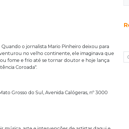
R
-
Quando o jornalista Mario Pinheiro deixou para
venturou no velho continente, ele imaginava que
ou fome e frio até se tornar doutor e hoje lança
istência Coroada".
e Mato Grosso do Sul, Avenida Calógeras, nº 3000
ir música, arte e intervenções de artistas daqui e