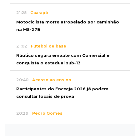
21:25
Caarapó
Motociclista morre atropelado por caminhão
na MS-278
21:02
Futebol de base
Náutico segura empate com Comercial e
conquista o estadual sub-13
20:40
Acesso ao ensino
Participantes do Encceja 2026 já podem
consultar locais de prova
20:29
Pedro Gomes
Jovem morre baleado e suspeita envolve
disputa entre facções rivais