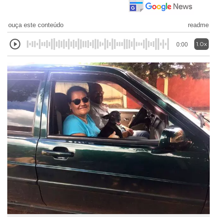
ouça este conteúdo
readme
1.0x
0:00