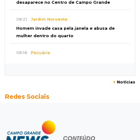
desaparece no Centro de Campo Grande
08:21
Jardim Noroeste
Homem invade casa pela janela e abusa de
mulher dentro do quarto
08:18
Pecuária
Rebanho bovino de MS encolhe em 616 mil
animais em um ano
+
Notícias
08:10
Sabia dessa?
Redes Sociais
Roupinha no calor pode virar uma “estufa” e
até matar seu cachorro
07:57
Piloto paraplégico
Ele vendeu a casa para virar piloto, mas pulo
na piscina mudou tudo