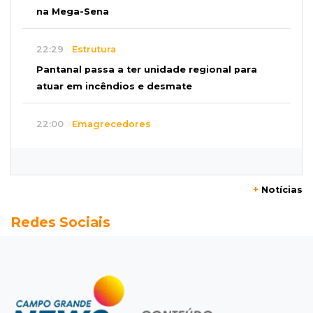
na Mega-Sena
22:29
Estrutura
Pantanal passa a ter unidade regional para
atuar em incêndios e desmate
22:00
Emagrecedores
MS lidera procura digital por canetas
paraguaias sem registro
+
Notícias
21:41
Nova Alvorada do Sul
Redes Sociais
Granizo danifica telhados e plantações
durante temporal no interior
21:22
Agregado
Inter perde para o Corinthians mas avança às
quartas da Copa do Brasil