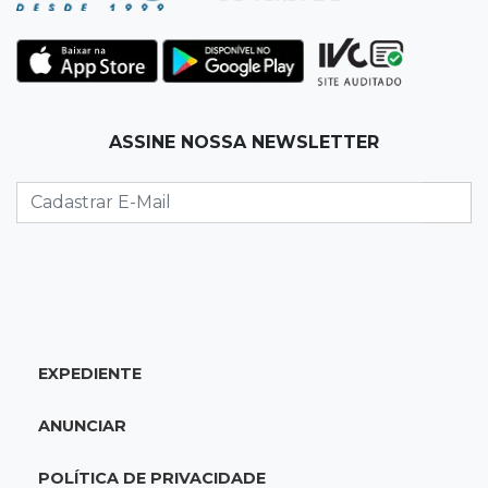
19:35
Bragança Paulista
Corinthians vence Bragantino por 2 a 0 e sobe
para 7º no Brasileirão
19:12
Na Vila Belmiro
ASSINE NOSSA NEWSLETTER
Athletico vence Santos por 2 a 0 e mantém 3º
lugar no Brasileirão
18:51
Oportunidades
UEMS está com seleções para professores
com salários de até R$ 10,2 mil
EXPEDIENTE
18:33
Em 2022
Homem que ajudou a sequestrar bebê matou
ANUNCIAR
adolescente atropelada no Amazonas
POLÍTICA DE PRIVACIDADE