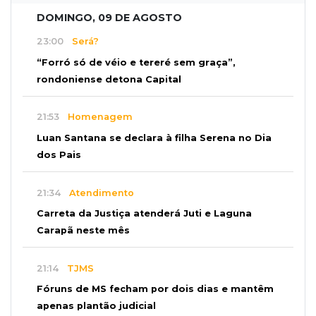
DOMINGO, 09 DE AGOSTO
23:00
Será?
“Forró só de véio e tereré sem graça”,
rondoniense detona Capital
21:53
Homenagem
Luan Santana se declara à filha Serena no Dia
dos Pais
21:34
Atendimento
Carreta da Justiça atenderá Juti e Laguna
Carapã neste mês
21:14
TJMS
Fóruns de MS fecham por dois dias e mantêm
apenas plantão judicial