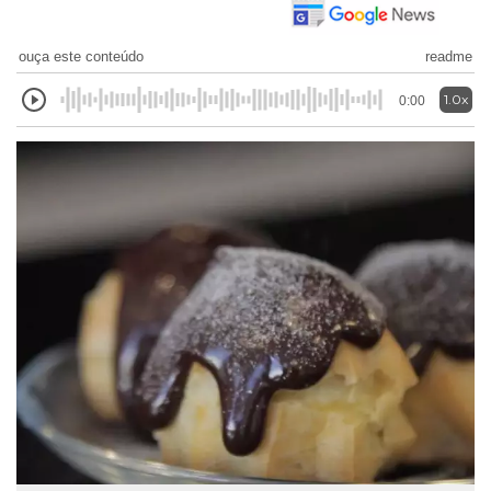
ouça este conteúdo
readme
1.0x
0:00