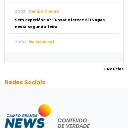
20:52
Campo Grande
Sem experiência? Funsat oferece 611 vagas
nesta segunda-feira
20:30
No Maracanã
Flamengo vence Vitória por 2 a 0 e encurta
distância para o líder
+
Notícias
20:13
Empregos
Redes Sociais
Seleções em MS têm salários de até R$ 8,2 mil;
veja oportunidades
19:50
Jardim Itatiaia
Vigia é amarrado durante roubo de carro e
dois caminhões em pátio