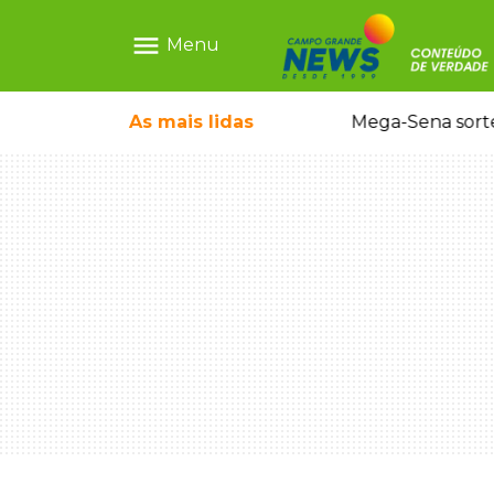
menu
Menu
o em sequestro de bebê na Capital
As mais
lidas
Mega-Sena sort