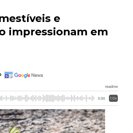
omestíveis e
o impressionam em
o
readme
1.0x
0:00