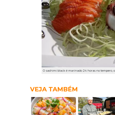
O sashimi black é marinado 24 horas no tempero,
VEJA TAMBÉM