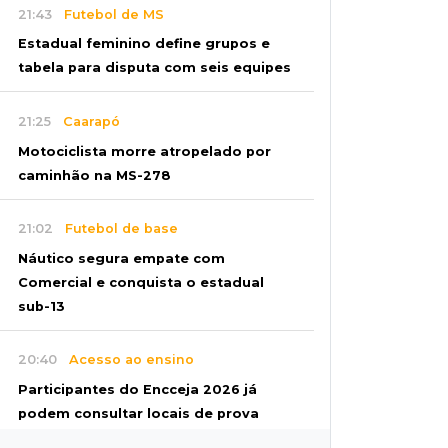
21:43
Futebol de MS
Estadual feminino define grupos e
tabela para disputa com seis equipes
21:25
Caarapó
Motociclista morre atropelado por
caminhão na MS-278
21:02
Futebol de base
Náutico segura empate com
Comercial e conquista o estadual
sub-13
20:40
Acesso ao ensino
Participantes do Encceja 2026 já
podem consultar locais de prova