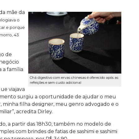
u da mãe da
logiava o
tar e porque
morro, 43
go de
 negócio
 a família
Chá digestivo com ervas chinesas é oferecido após as
refeições e sem custo adicional
ue viajava
momento surgiu a oportunidade de ajudar o meu
r, minha filha designer, meu genro advogado e o
liar”, acredita Dirley.
do, a partir das 18h30, também no modelo de
imples com brindes de fatias de sashimi e sashimi
as no tempero, por R$ 34,90.