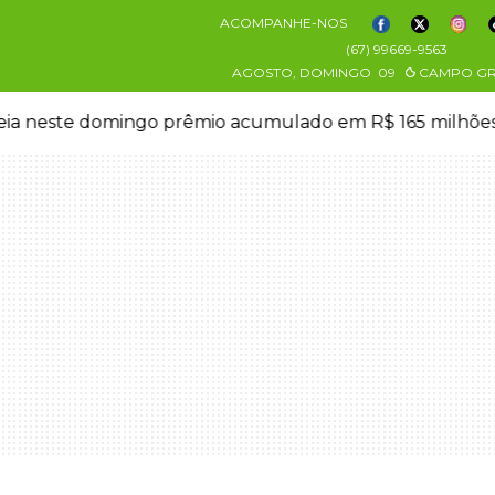
ACOMPANHE-NOS
(67) 99669-9563
AGOSTO, DOMINGO
09
CAMPO G
eia neste domingo prêmio acumulado em R$ 165 milhõe