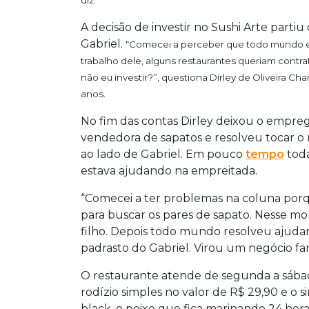
diz.
A decisão de investir no Sushi Arte parti
Gabriel.
“Comecei a perceber que todo mundo e
trabalho dele, alguns restaurantes queriam contra
não eu investir?”, questiona
Dirley
de Oliveira Cha
anos.
No fim das contas Dirley deixou o empre
vendedora de sapatos e resolveu tocar o
ao lado de Gabriel. Em pouco
tempo
toda
estava ajudando na empreitada.
“Comecei a ter problemas na coluna porq
para buscar os pares de sapato. Nesse 
filho. Depois todo mundo resolveu ajuda
padrasto do Gabriel. Virou um negócio fami
O restaurante atende de segunda a sába
rodízio simples no valor de R$ 29,90 e o s
black, o peixe que fica marinando 24 hor