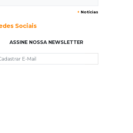
20:29
Pedro Gomes
+
Notícias
Jovem morre baleado e suspeita
envolve disputa entre facções rivais
edes Sociais
20:01
Futebol feminino
ASSINE NOSSA NEWSLETTER
Pantanal treina em Goiânia antes de
jogo que vale acesso inédito à Série
A2
19:44
Campeonato Brasileiro
Remo busca empate com Atlético-MG
e segue na zona de rebaixamento
19:27
Caso Ayla
Defesa diz que preso suspeito de
sequestro só emprestou casa a
conhecido