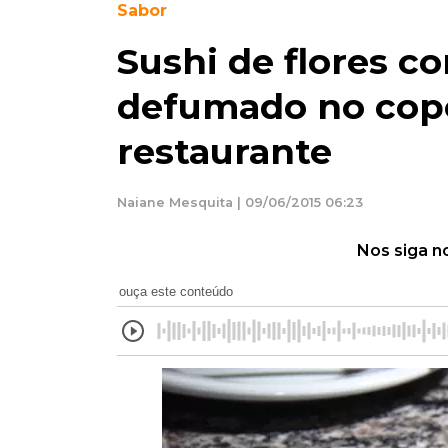
Sabor
Sushi de flores c
defumado no cop
restaurante
Naiane Mesquita | 09/06/2015 06:23
Nos siga n
ouça este conteúdo