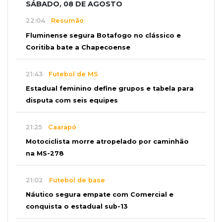
SÁBADO, 08 DE AGOSTO
22:04
Resumão
Fluminense segura Botafogo no clássico e
Coritiba bate a Chapecoense
21:43
Futebol de MS
Estadual feminino define grupos e tabela para
disputa com seis equipes
21:25
Caarapó
Motociclista morre atropelado por caminhão
na MS-278
21:02
Futebol de base
Náutico segura empate com Comercial e
conquista o estadual sub-13