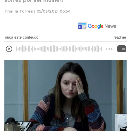
sofreu por ser mulher?
Thailla Torres | 05/03/2021 06:54
ouça este conteúdo
readme
1.0x
0:00