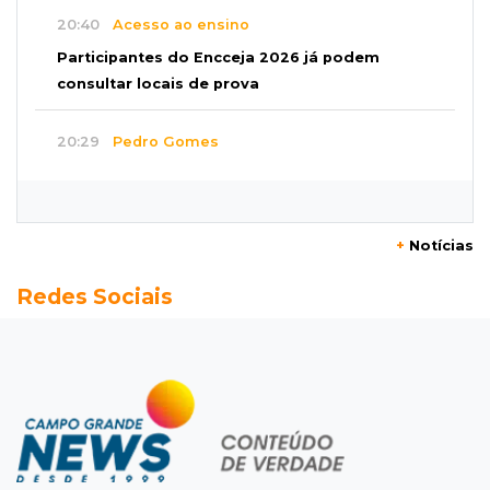
20:40
Acesso ao ensino
Participantes do Encceja 2026 já podem
consultar locais de prova
20:29
Pedro Gomes
Jovem morre baleado e suspeita envolve
disputa entre facções rivais
+
Notícias
20:01
Futebol feminino
Redes Sociais
Pantanal treina em Goiânia antes de jogo que
vale acesso inédito à Série A2
19:44
Campeonato Brasileiro
Remo busca empate com Atlético-MG e segue
na zona de rebaixamento