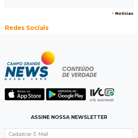
escalão do tráfico de cocaína
+
Notícias
10:45
Economia verde
Redes Sociais
MS já tem projetos em mercado de carbono
que pode movimentar R$ 2,36 bilhões
10:33
Licenciamento ambiental
Governador quer que Imasul assuma
licenciamento de rodovias da Rota da
Celulose
10:25
Dourados
Após brilhar na Copa LNF, goleiro do
Juventude AG vai para futsal de Portugal
ASSINE NOSSA NEWSLETTER
10:13
TV News
Morte no trânsito e casamento de bisavó são