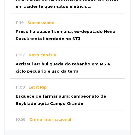
em acidente que matou eletricista
11:19
Successione
Preso há quase 1 semana, ex-deputado Neno
Razuk tenta liberdade no STJ
11:07
Novo cenário
Acrissul atribui queda do rebanho em MS a
ciclo pecuário e uso da terra
11:00
Let it Rip
Esquece de farmar aura: campeonato de
Beyblade agita Campo Grande
10:56
Crime internacional
Boliviano morto pelo Bope era figura de alto