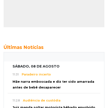
Últimas Notícias
SÁBADO, 08 DE AGOSTO
11:31
Paradeiro incerto
Mãe narra emboscada e diz ter sido amarrada
antes de bebê desaparecer
11:28
Audiência de custódia
Juiz manda soltar motorista bêbado envolvido