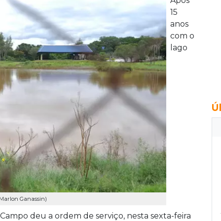
Após
15
anos
com o
lago
Ú
: Marlon Ganassin)
 Campo deu a ordem de serviço, nesta sexta-feira