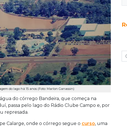
R
magem do lago há 15 anos (Foto: Marlon Ganassin)
 água do córrego Bandeira, que começa na
uí, passa pelo lago do Rádio Clube Campo e, por
ou represada.
ipe Calarge, onde o córrego segue o
curso
, uma