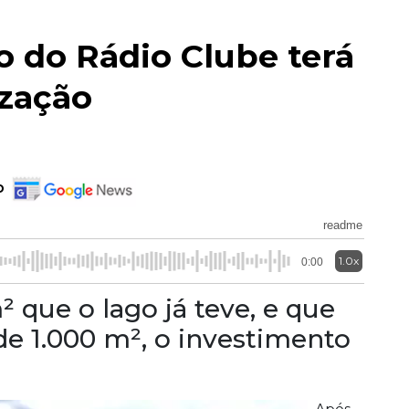
o do Rádio Clube terá
ização
o
readme
1.0x
0:00
² que o lago já teve, e que
e 1.000 m², o investimento