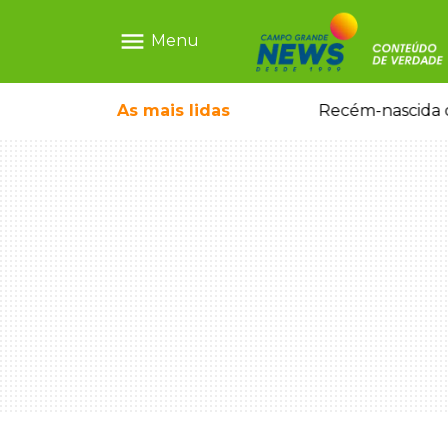
menu
Menu
As mais
lidas
Motorista embriagado e sem CNH é preso por homicídio após morte de motociclista
Recém-nascida d