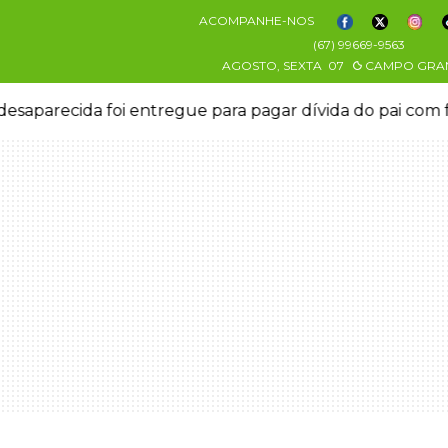
ACOMPANHE-NOS
(67) 99669-9563
AGOSTO, SEXTA
07
CAMPO GRA
esaparecida foi entregue para pagar dívida do pai com 