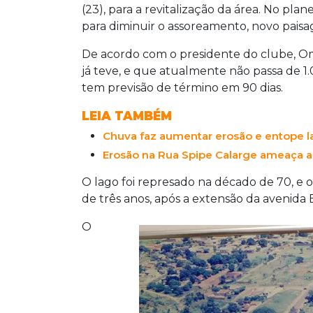
(23), para a revitalização da área. No pla
para diminuir o assoreamento, novo pais
De acordo com o presidente do clube, Om
já teve, e que atualmente não passa de 1.
tem previsão de término em 90 dias.
LEIA TAMBÉM
Chuva faz aumentar erosão e entope l
Erosão na Rua Spipe Calarge ameaça as
O lago foi represado na décado de 70, e
de três anos, após a extensão da avenida 
O