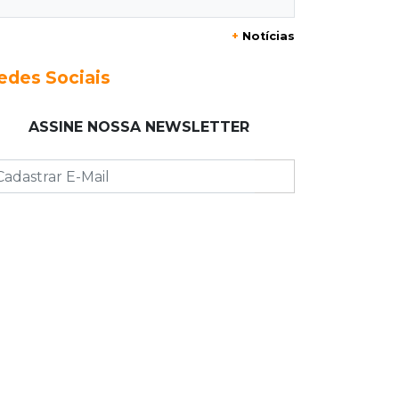
+
Notícias
14:35
Reabertura
Biblioteca reabre quarta-feira com
edes Sociais
programação cultural na Esplanada
Ferroviária
ASSINE NOSSA NEWSLETTER
14:27
Eleições 2026
Fábio Trad propõe revisão de
incentivos fiscais em plano de
governo com 13 eixos
14:14
Óbito a esclarecer
Sesau cria comissão para revisar
todas as mortes em unidades de
saúde
14:03
Famoso nas redes sociais