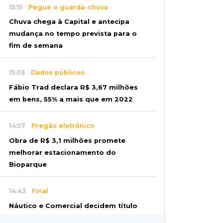
15:15
Pegue o guarda-chuva
Chuva chega à Capital e antecipa
mudança no tempo prevista para o
fim de semana
15:03
Dados públicos
Fábio Trad declara R$ 3,67 milhões
em bens, 55% a mais que em 2022
14:57
Pregão eletrônico
Obra de R$ 3,1 milhões promete
melhorar estacionamento do
Bioparque
14:43
Final
Náutico e Comercial decidem título
do estadual sub-13 neste sábado