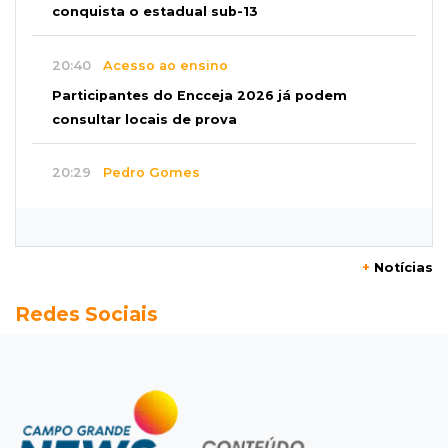
conquista o estadual sub-13
20:40
Acesso ao ensino
Participantes do Encceja 2026 já podem
consultar locais de prova
20:29
Pedro Gomes
Jovem morre baleado e suspeita envolve
disputa entre facções rivais
+
Notícias
20:01
Futebol feminino
Redes Sociais
Pantanal treina em Goiânia antes de jogo que
vale acesso inédito à Série A2
19:44
Campeonato Brasileiro
Remo busca empate com Atlético-MG e segue
na zona de rebaixamento