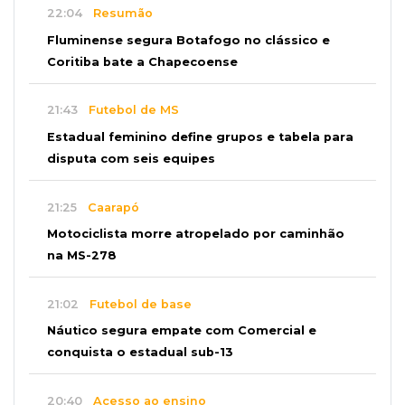
22:04
Resumão
Fluminense segura Botafogo no clássico e
Coritiba bate a Chapecoense
21:43
Futebol de MS
Estadual feminino define grupos e tabela para
disputa com seis equipes
21:25
Caarapó
Motociclista morre atropelado por caminhão
na MS-278
21:02
Futebol de base
Náutico segura empate com Comercial e
conquista o estadual sub-13
20:40
Acesso ao ensino