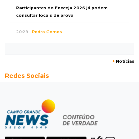
Participantes do Encceja 2026 já podem
consultar locais de prova
20:29
Pedro Gomes
Jovem morre baleado e suspeita envolve
disputa entre facções rivais
+
Notícias
20:01
Futebol feminino
Redes Sociais
Pantanal treina em Goiânia antes de jogo que
vale acesso inédito à Série A2
19:44
Campeonato Brasileiro
Remo busca empate com Atlético-MG e segue
na zona de rebaixamento
19:27
Caso Ayla