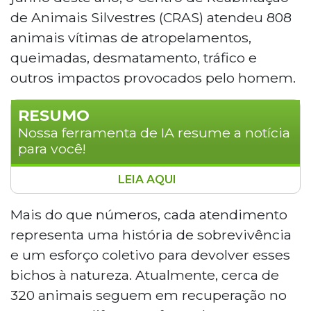
de Animais Silvestres (CRAS) atendeu 808
animais vítimas de atropelamentos,
queimadas, desmatamento, tráfico e
outros impactos provocados pelo homem.
RESUMO
Nossa ferramenta de IA resume a notícia
para você!
LEIA AQUI
O Centro de Reabilitação de Animais
Silvestres (CRAS) atendeu 808 animais
Mais do que números, cada atendimento
nos primeiros seis meses de 2025. As
representa uma história de sobrevivência
principais causas são atropelamentos,
e um esforço coletivo para devolver esses
queimadas, desmatamento e tráfico,
bichos à natureza. Atualmente, cerca de
impactos diretamente relacionados à
320 animais seguem em recuperação no
ação humana. Aves, como papagaios e