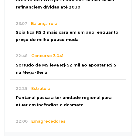
refinanciem dívidas até 2030
23:07
Balança rural
Soja fica R$ 3 mais cara em um ano, enquanto
preço do milho pouco muda
22:48
Concurso 3.041
Sortudo de MS leva R$ 52 mil ao apostar R$ 5
na Mega-Sena
22:29
Estrutura
Pantanal passa a ter unidade regional para
atuar em incêndios e desmate
22:00
Emagrecedores
MS lidera procura digital por canetas