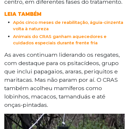
araras, lideram os atendimentos, seguidas
centro, em diferentes fases do tratamento.
por mamíferos, répteis e até anfíbios.
LEIA TAMBÉM
Atualmente, 320 animais permanecem
em recuperação no centro. A diversidade
Após cinco meses de reabilitação, águia-cinzenta
de espécies atendidas demonstra a
volta à natureza
complexidade do trabalho da equipe do
Animais do CRAS ganham aquecedores e
CRAS, que busca a plena recuperação e
cuidados especiais durante frente fria
reintegração dos animais à natureza. Um
As aves continuam liderando os resgates,
dado preocupante é o aumento do
com destaque para os psitacídeos, grupo
número de filhotes órfãos, vítimas da
destruição do habitat natural. O CRAS,
que inclui papagaios, araras, periquitos e
fundado em 1987, conta com o moderno
maritacas. Mas não param por aí. O CRAS
Hospital Veterinário Ayty, reforçando seu
também acolheu mamíferos como
papel como referência nacional em
lobinhos, macacos, tamanduás e até
resgate e reabilitação da fauna silvestre.
A instituição atua na linha de frente da
onças-pintadas.
preservação ambiental, com cada animal
salvo representando um passo na
conservação dos ecossistemas.