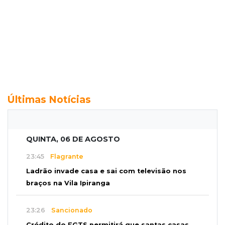
Últimas Notícias
QUINTA, 06 DE AGOSTO
23:45
Flagrante
Ladrão invade casa e sai com televisão nos
braços na Vila Ipiranga
23:26
Sancionado
Crédito do FGTS permitirá que santas casas