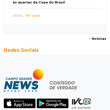
às quartas da Copa do Brasil
20:44
94º caso
Foragido por roubo morre baleado em
confronto com policiais militares
+
Notícias
20:25
Sorte
Redes Sociais
Veja as dezenas de hoje na Mega-Sena, Quina,
Timemania e mais
20:06
Balcão de empregos
Semana termina com 913 vagas de trabalho
abertas em 114 funções
19:47
Festival do Sobá
Em visita à Feira Central, Riedel volta a
prometer apoio para revitalização