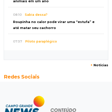
animais em um ano
08:10
Sabia dessa?
Roupinha no calor pode virar uma “estufa” e
até matar seu cachorro
07:57
Piloto paraplégico
Ele vendeu a casa para virar piloto, mas pulo
na piscina mudou tudo
+
Notícias
07:46
Cozinha sobre rodas
Redes Sociais
É só abrir o porta-malas: Fábio assa chipa e
até “chirros” dentro do carro
07:38
Pergunta do dia
Praticar esportes juntos fortalece a relação
entre pai e filho?