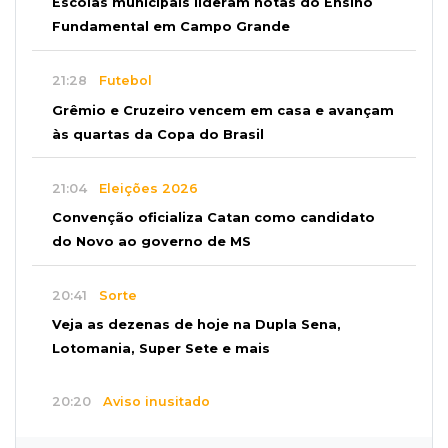
Escolas municipais lideram notas do Ensino
Fundamental em Campo Grande
21:28
Futebol
Grêmio e Cruzeiro vencem em casa e avançam
às quartas da Copa do Brasil
21:04
Eleições 2026
Convenção oficializa Catan como candidato
do Novo ao governo de MS
20:41
Sorte
Veja as dezenas de hoje na Dupla Sena,
Lotomania, Super Sete e mais
20:20
Aviso inusitado
Com 11 gatos, morador pede fim do abandono