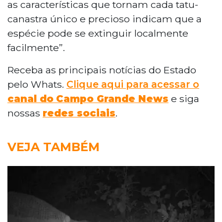
as características que tornam cada tatu-
canastra único e precioso indicam que a
espécie pode se extinguir localmente
facilmente”.
Receba as principais notícias do Estado
pelo Whats.
Clique aqui para acessar o
canal do
Campo Grande News
e siga
nossas
redes sociais
.
VEJA TAMBÉM