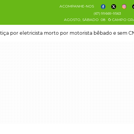
ACOMPANHE-NOS
(67) 99669-9563
AGOSTO, SÁBADO
08
CAMPO GR
stiça por eletricista morto por motorista bêbado e sem 