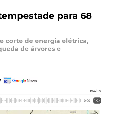
 tempestade para 68
e corte de energia elétrica,
queda de árvores e
o
readme
1.0x
0:00