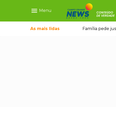
menu
Menu
ia ligada a laboratório ilegal
As mais
lidas
Família pede ju