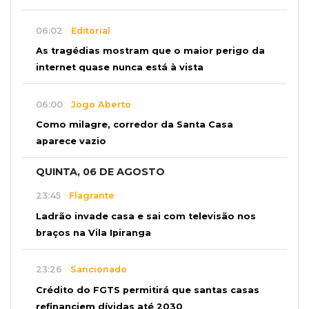
06:02
Editorial
As tragédias mostram que o maior perigo da
internet quase nunca está à vista
06:00
Jogo Aberto
Como milagre, corredor da Santa Casa
aparece vazio
QUINTA, 06 DE AGOSTO
23:45
Flagrante
Ladrão invade casa e sai com televisão nos
braços na Vila Ipiranga
23:26
Sancionado
Crédito do FGTS permitirá que santas casas
refinanciem dívidas até 2030