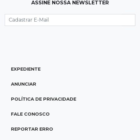
ASSINE NOSSA NEWSLETTER
21:41
Nova Alvorada do Sul
Granizo danifica telhados e plantações
durante temporal no interior
21:22
Agregado
Inter perde para o Corinthians mas avança às
quartas da Copa do Brasil
EXPEDIENTE
21:03
Futebol
ANUNCIAR
Vitória goleia Athletico-PR por 4 a 0 e avança
às quartas da Copa do Brasil
POLÍTICA DE PRIVACIDADE
20:44
94º caso
FALE CONOSCO
Foragido por roubo morre baleado em
confronto com policiais militares
REPORTAR ERRO