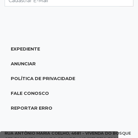
20:25
Sorte
Veja as dezenas de hoje na Mega-Sena, Quina,
Timemania e mais
EXPEDIENTE
20:06
Balcão de empregos
Semana termina com 913 vagas de trabalho
ANUNCIAR
abertas em 114 funções
POLÍTICA DE PRIVACIDADE
19:47
Festival do Sobá
Em visita à Feira Central, Riedel volta a
FALE CONOSCO
prometer apoio para revitalização
REPORTAR ERRO
19:28
Contravenção penal
STF suspende julgamento que pode definir
futuro do jogo do bicho no País
RUA ANTÔNIO MARIA COELHO, 4681 - VIVENDA DO BOSQUE