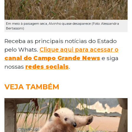
Em meio à paisagem seca, Alvinho quase desaparece (Foto: Alessandra
Bertassoni)
Receba as principais notícias do Estado
pelo Whats.
Clique aqui para acessar o
canal do
Campo Grande News
e siga
nossas
redes sociais
.
VEJA TAMBÉM