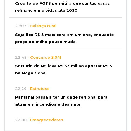
Crédito do FGTS permitirá que santas casas
refinanciem dívidas até 2030
23:07
Balança rural
Soja fica R$ 3 mais cara em um ano, enquanto
preço do milho pouco muda
22:48
Concurso 3.041
Sortudo de MS leva R$ 52 mil ao apostar R$ 5
na Mega-Sena
22:29
Estrutura
Pantanal passa a ter unidade regional para
atuar em incêndios e desmate
22:00
Emagrecedores
MS lidera procura digital por canetas