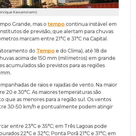
 Henrique Kawaminami)
ampo Grande, mas o
tempo
continua instável em
nstitutos de previsão, que alertam para chuvas
ômetros marcam entre 21°C e 31°C na Capital.
nitoramento do
Tempo
e do Clima), até 18 de
chuvas acima de 150 mm (milímetros) em grande
es acumulados são previstos para as regiões
0 mm.
mpanhadas de raios e rajadas de vento. Na maior
re 20 e 30°C. As maiores temperaturas são
to que as menores para a região sul. Os ventos
tre 30-50 km/h e pontualmente podem atingir
r entre 23°C e 35°C; em Três Lagoas pode
Dourados 22°C e 32°C; Ponta Porã 21°C e 31°C; em