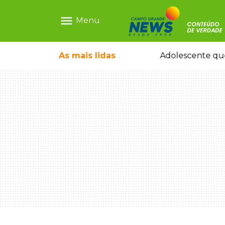
menu
Menu
ecem mercado ilegal de emagrecedores
As mais
lidas
Adolescente que