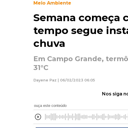
Meio Ambiente
Semana começa c
tempo segue instá
chuva
Em Campo Grande, termô
31°C
Dayene Paz | 06/02/2023 06:05
Nos siga n
ouça este conteúdo