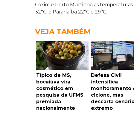
Coxim e Porto Murtinho as temperaturas f
32°C; e Paranaíba 22°C e 29°C.
VEJA TAMBÉM
Típico de MS,
Defesa Civil
bocaiúva vira
intensifica
cosmético em
monitoramento 
pesquisa da UFMS
ciclone, mas
premiada
descarta cenári
nacionalmente
extremo