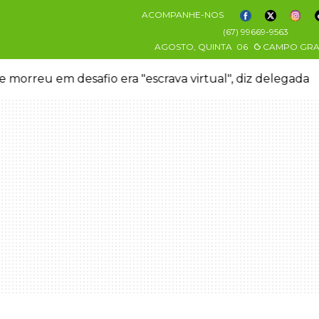
ACOMPANHE-NOS
(67) 99669-9563
AGOSTO, QUINTA
06
CAMPO GR
 morreu em desafio era "escrava virtual", diz delegada