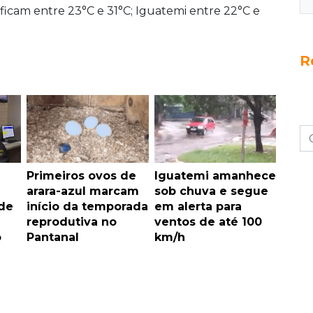
icam entre 23°C e 31°C; Iguatemi entre 22°C e
R
Primeiros ovos de
Iguatemi amanhece
arara-azul marcam
sob chuva e segue
de
início da temporada
em alerta para
reprodutiva no
ventos de até 100
o
Pantanal
km/h