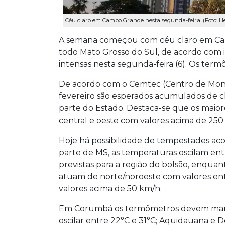
Céu claro em Campo Grande nesta segunda-feira. (Foto:
A semana começou com céu claro em C
todo Mato Grosso do Sul, de acordo com i
intensas nesta segunda-feira (6). Os term
De acordo com o Cemtec (Centro de Mo
fevereiro são esperados acumulados de 
parte do Estado. Destaca-se que os maior
central e oeste com valores acima de 25
Hoje há possibilidade de tempestades aco
parte de MS, as temperaturas oscilam ent
previstas para a região do bolsão, enquan
atuam de norte/noroeste com valores en
valores acima de 50 km/h.
Em Corumbá os termômetros devem marca
oscilar entre 22°C e 31°C; Aquidauana e 