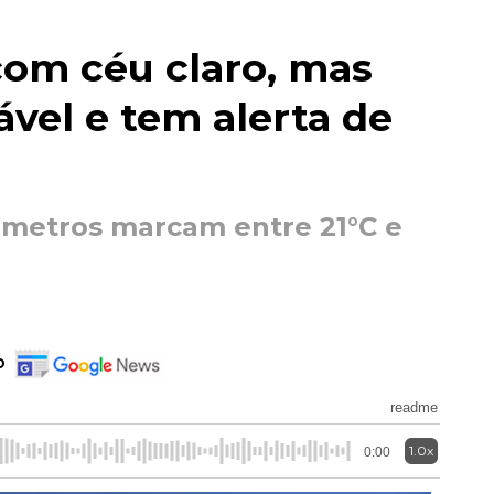
om céu claro, mas
vel e tem alerta de
metros marcam entre 21°C e
o
readme
1.0x
0:00