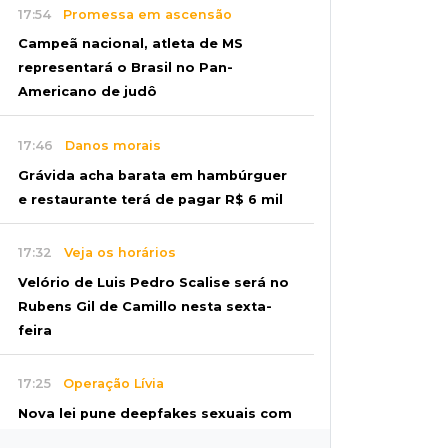
17:54
Promessa em ascensão
Campeã nacional, atleta de MS
representará o Brasil no Pan-
Americano de judô
17:46
Danos morais
Grávida acha barata em hambúrguer
e restaurante terá de pagar R$ 6 mil
17:32
Veja os horários
Velório de Luis Pedro Scalise será no
Rubens Gil de Camillo nesta sexta-
feira
17:25
Operação Lívia
Nova lei pune deepfakes sexuais com
crianças e amplia investigação na