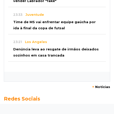
vender Labrador "fake"
23:33
Juventude
Time de MS vai enfrentar equipe gaúcha por
ida à final da copa de futsal
23:21
Los Angeles
Denúncia leva ao resgate de irmãos deixados
sozinhos em casa trancada
23:17
Clima
Defesa Civil recomenda atenção em MS com
formação de ciclone bomba
+
Notícias
23:00
Ideb
Redes Sociais
Entre escolas com nota divulgada, 3 estaduais
lideram o Ensino Médio na Capital