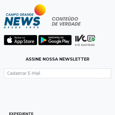
22:57
Chapadão do Sul
Homem é baleado após apontar revólver para
policiais militares
22:42
Resumão
Palmeiras e Vasco confirmam vagas nas
quartas da Copa do Brasil
ASSINE NOSSA NEWSLETTER
22:26
Eleições 2026
Eleitorado aprova teste da urna, mas diz que
colinha será "fundamental"
22:05
Sidrolândia
Briga termina com homem de 35 anos
assassinado a facadas
EXPEDIENTE