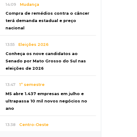
14:09
Mudança
Compra de remédios contra o câncer
terá demanda estadual e preço
nacional
13:55
Eleições 2026
Conheça os nove candidatos ao
Senado por Mato Grosso do Sul nas
eleições de 2026
13:47
1º semestre
MS abre 1.437 empresas em julho e
ultrapassa 10 mil novos negócios no
ano
13:38
Centro-Oeste
Pai é preso em flagrante suspeito de