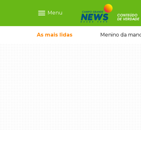
menu
Menu
ntre crianças brasileiras
As mais
lidas
Menino da mandi