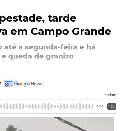
pestade, tarde
va em Campo Grande
o até a segunda-feira e há
a e queda de granizo
o
readme
1.0x
0:00