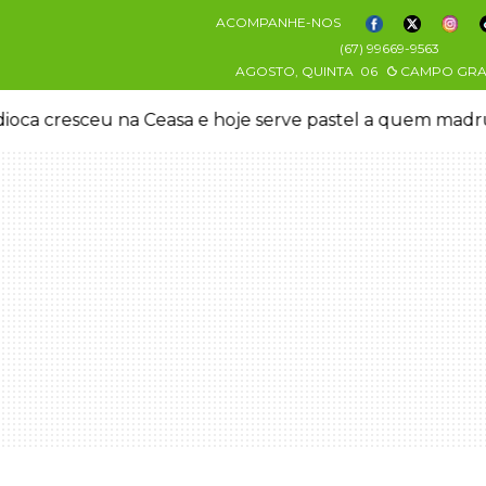
ACOMPANHE-NOS
(67) 99669-9563
AGOSTO, QUINTA
06
CAMPO GR
oca cresceu na Ceasa e hoje serve pastel a quem mad