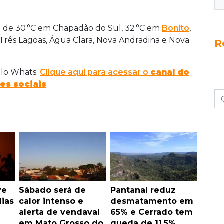
.
ão de 30 °C em Chapadão do Sul, 32 °C em
Bonito
,
 Três Lagoas, Água Clara, Nova Andradina e Nova
R
elo Whats.
Clique aqui para acessar o
canal do
es sociais
.
ve
Sábado será de
Pantanal reduz
dias
calor intenso e
desmatamento em
alerta de vendaval
65% e Cerrado tem
em Mato Grosso do
queda de 11,5%