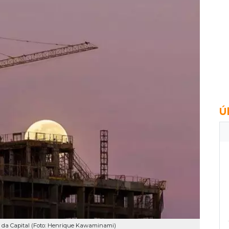
Ú
e da Capital (Foto: Henrique Kawaminami)