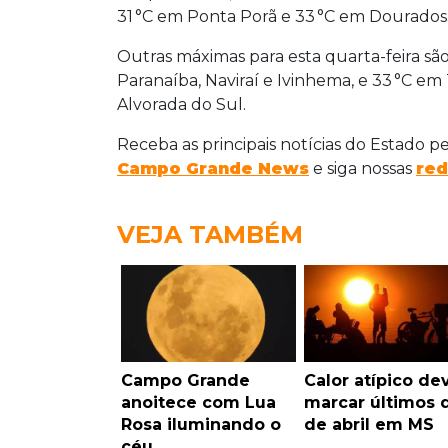
31 °C em Ponta Porã e 33 °C em Dourados
Outras máximas para esta quarta-feira s
Paranaíba, Naviraí e Ivinhema, e 33 °C em
Alvorada do Sul.
Receba as principais notícias do Estado p
Campo Grande News
e siga nossas
red
VEJA TAMBÉM
Campo Grande
Calor atípico de
anoitece com Lua
marcar últimos 
Rosa iluminando o
de abril em MS
céu