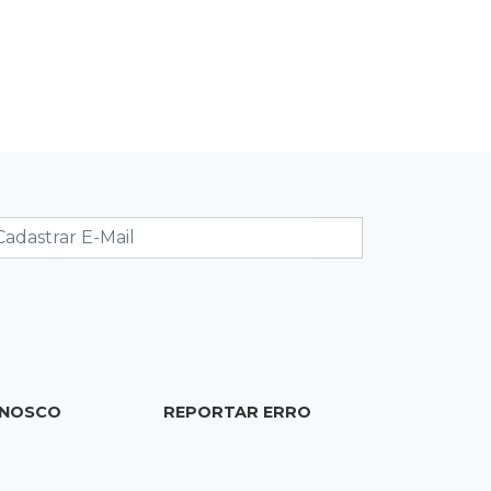
Dócil e brincalhão, cachorrinho Dobi
desaparece no Centro de Campo
Grande
08:21
Jardim Noroeste
Homem invade casa pela janela e
abusa de mulher dentro do quarto
08:18
Pecuária
Rebanho bovino de MS encolhe em
616 mil animais em um ano
08:10
Sabia dessa?
Roupinha no calor pode virar uma
ONOSCO
REPORTAR ERRO
“estufa” e até matar seu cachorro
07:57
Piloto paraplégico