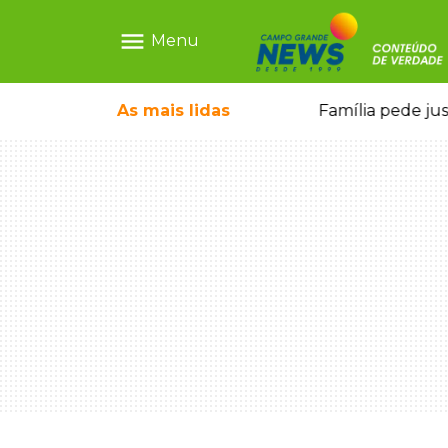
menu
Menu
o pai e morre a caminho do hospital
As mais
lidas
Família pede ju