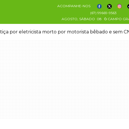
ACOMPANHE-NOS
(67) 99669-9563
AGOSTO, SÁBADO
08
CAMPO GR
stiça por eletricista morto por motorista bêbado e sem 