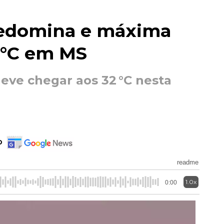
redomina e máxima
5 °C em MS
eve chegar aos 32 °C nesta
o
readme
1.0x
0:00