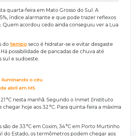
a quarta-feira em Mato Grosso do Sul. A
5%, índice alarmante e que pode trazer reflexos
ão. Quem acordou cedo ainda conseguiu ver a Lua
s do
tempo
seco é hidratar-se e evitar desgaste
 Há possibilidade de pancadas de chuva até
s sul e sudoeste.
 iluminando o céu
 de abril em MS
21 °C nesta manhã. Segundo o Inmet (Instituto
 chegar hoje aos 32 °C. Para quinta-feira a máxima
as são de 33 °C em Coxim, 34 °C em Porto Murtinho
ul do Estado, os termômetros podem chegar aos