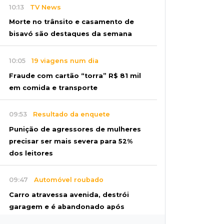
10:13
TV News
Morte no trânsito e casamento de
bisavó são destaques da semana
10:05
19 viagens num dia
Fraude com cartão “torra” R$ 81 mil
em comida e transporte
09:53
Resultado da enquete
Punição de agressores de mulheres
precisar ser mais severa para 52%
dos leitores
09:47
Automóvel roubado
Carro atravessa avenida, destrói
garagem e é abandonado após
acidente