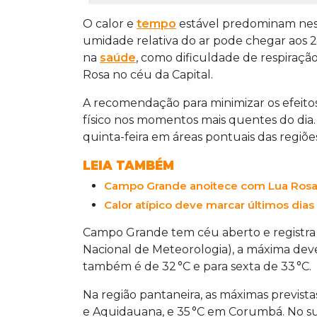
O calor e
tempo
estável predominam nest
umidade relativa do ar pode chegar aos 2
na
saúde
, como dificuldade de respiraç
Rosa no céu da Capital.
A recomendação para minimizar os efeito
físico nos momentos mais quentes do dia.
quinta-feira em áreas pontuais das regiõe
LEIA TAMBÉM
Campo Grande anoitece com Lua Rosa
Calor atípico deve marcar últimos dias
Campo Grande tem céu aberto e registra 
Nacional de Meteorologia), a máxima deve
também é de 32 °C e para sexta de 33 °C.
Na região pantaneira, as máximas previst
e Aquidauana, e 35 °C em Corumbá. No s