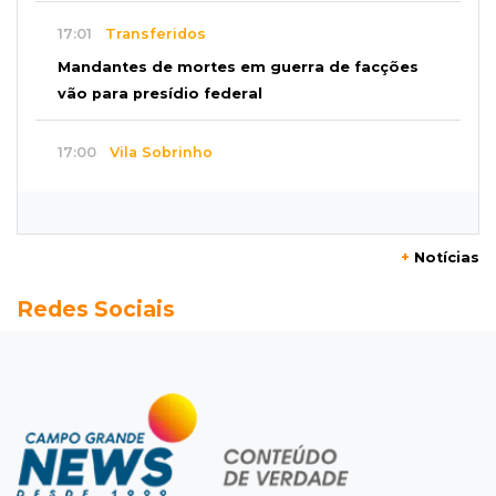
17:01
Transferidos
Mandantes de mortes em guerra de facções
vão para presídio federal
17:00
Vila Sobrinho
Uno capota e Gol invade terreno em acidente
próximo à Praça do Papa
+
Notícias
16:52
De estimação
Redes Sociais
Pet shop é recorrente na venda de cães "fake"
e até de animais doentes
16:47
Adoção especial
Cachorrinho que perdeu um olho espera por
novo lar no CCZ