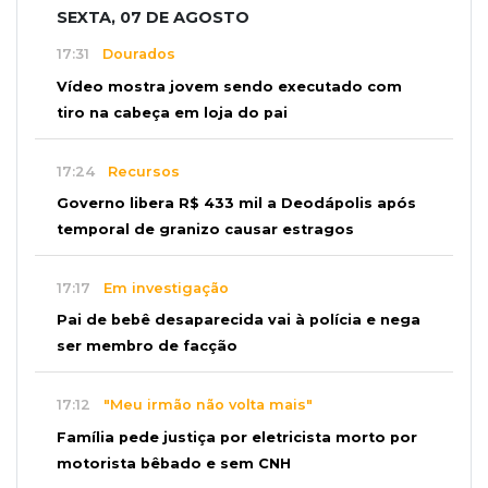
SEXTA, 07 DE AGOSTO
17:31
Dourados
Vídeo mostra jovem sendo executado com
tiro na cabeça em loja do pai
17:24
Recursos
Governo libera R$ 433 mil a Deodápolis após
temporal de granizo causar estragos
17:17
Em investigação
Pai de bebê desaparecida vai à polícia e nega
ser membro de facção
17:12
"Meu irmão não volta mais"
Família pede justiça por eletricista morto por
motorista bêbado e sem CNH