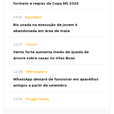
formato e regras da Copa MS 2026
23:16
Dourados
Biz usada na execução de jovem é
abandonada em área de mata
22:57
Chuva
Vento forte aumenta medo de queda de
árvore sobre casas no Vilas Boas
22:38
Mensageiro
WhatsApp deixará de funcionar em aparelhos
antigos a partir de setembro
22:19
Thiago Servo
Sertanejo desiste de ação de R$ 12 milhões
por pagar pensão sem ser pai