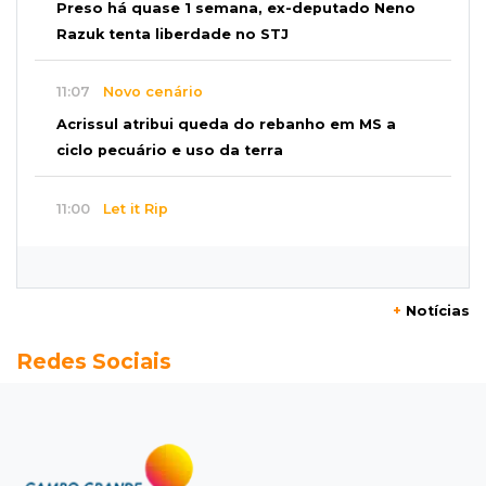
Preso há quase 1 semana, ex-deputado Neno
Razuk tenta liberdade no STJ
11:07
Novo cenário
Acrissul atribui queda do rebanho em MS a
ciclo pecuário e uso da terra
11:00
Let it Rip
Esquece de farmar aura: campeonato de
Beyblade agita Campo Grande
+
Notícias
10:56
Crime internacional
Redes Sociais
Boliviano morto pelo Bope era figura de alto
escalão do tráfico de cocaína
10:45
Economia verde
MS já tem projetos em mercado de carbono