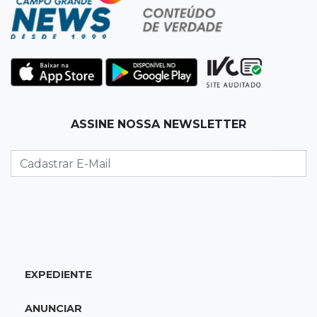
que pode movimentar R$ 2,36 bilhões
10:33
Licenciamento ambiental
Governador quer que Imasul assuma
licenciamento de rodovias da Rota da
Celulose
ASSINE NOSSA NEWSLETTER
10:25
Dourados
Após brilhar na Copa LNF, goleiro do
Juventude AG vai para futsal de Portugal
10:13
TV News
Morte no trânsito e casamento de bisavó são
destaques da semana
EXPEDIENTE
10:05
19 viagens num dia
ANUNCIAR
Fraude com cartão “torra” R$ 81 mil em